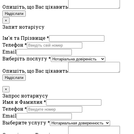
Опишіть, що Вас цікавить
Надіслати
×
Запит нотаріусу
Ім'я та Прізвище
*
Телефон
*
Email
Виберіть послугу
*
Опишіть, що Вас цікавить
Надіслати
×
Запрос нотариусу
Имя и Фамилия
*
Телефон
*
Email
Выберите услугу
*