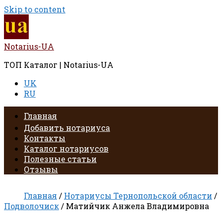
Skip to content
Notarius-UA
ТОП Каталог | Notarius-UA
UK
RU
Главная
Добавить нотариуса
Контакты
Каталог нотариусов
Полезные статьи
Отзывы
Главная
/
Нотариусы Тернопольской области
/
Подволочиск
/ Матийчик Анжела Владимировна