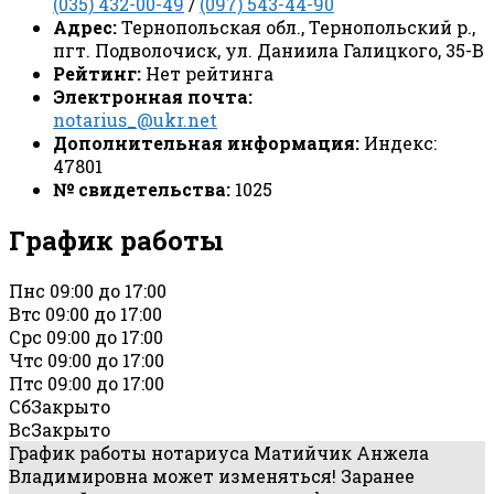
(035) 432-00-49
/
(097) 543-44-90
Адрес:
Тернопольская обл., Тернопольский р.,
пгт. Подволочиск, ул. Даниила Галицкого, 35-В
Рейтинг:
Нет рейтинга
Электронная почта:
notarius_@ukr.net
Дополнительная информация:
Индекс:
47801
№ свидетельства:
1025
График работы
Пн
с 09:00 до 17:00
Вт
с 09:00 до 17:00
Ср
с 09:00 до 17:00
Чт
с 09:00 до 17:00
Пт
с 09:00 до 17:00
Сб
Закрыто
Вс
Закрыто
График работы нотариуса Матийчик Анжела
Владимировна может изменяться! Заранее