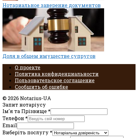
Нотариальное заверение документов
Доля в общем имуществе супругов
О проекте
Политика конфиденциальности
Пользовательское соглашение
Сообщить об ошибке
© 2026 Notarius-UA
Запит нотаріусу
Ім'я та Прізвище
*
Телефон
*
Email
Виберіть послугу
*