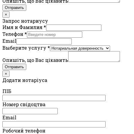
Опишіть, що Вас цікавить
Отправить
×
Запрос нотариусу
Имя и Фамилия
*
Телефон
*
Email
Выберите услугу
*
Опишіть, що Вас цікавить
Отправить
×
Додати нотаріуса
ПIБ
Номер свідоцтва
Email
Робочий телефон