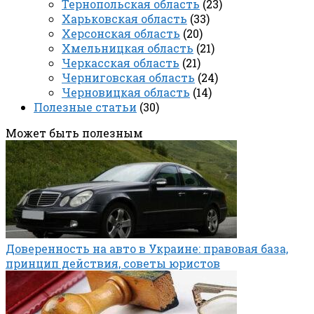
Тернопольская область
(23)
Харьковская область
(33)
Херсонская область
(20)
Хмельницкая область
(21)
Черкасская область
(21)
Черниговская область
(24)
Черновицкая область
(14)
Полезные статьи
(30)
Может быть полезным
Доверенность на авто в Украине: правовая база,
принцип действия, советы юристов