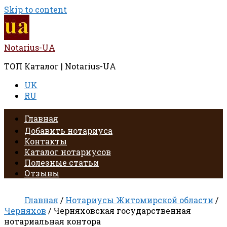
Skip to content
Notarius-UA
ТОП Каталог | Notarius-UA
UK
RU
Главная
Добавить нотариуса
Контакты
Каталог нотариусов
Полезные статьи
Отзывы
Главная
/
Нотариусы Житомирской области
/
Черняхов
/ Черняховская государственная
нотариальная контора