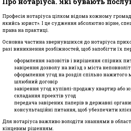
Про нотаріуса. Які бувають послу
Професія нотаріуса цілком відома кожному громадя
якийсь юрист». І це судження абсолютно вірне, спе
права на практиці.
Основна частина звернувшихся до нотаріуса прихо
разі виникнення розбіжностей, щоб запобігти їх п
оформлення заповітів і вирішення спірних п
завірення дозволу на виїзд з міста неповнолі
оформлення угод на розділ спільно нажитого 
шлюбний договір
завірення угод купівлі-продажу квартир або 
складання проектів угод
передача завірених паперів в державні органи
консультаційні питання, щоб убезпечити кліє
Для нотаріуса важливо володіти знаннями в облас
кінцевим рішенням.