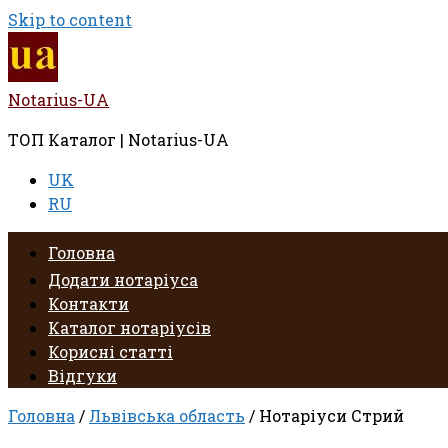
Skip to content
Notarius-UA
ТОП Каталог | Notarius-UA
UK
RU
Головна
Додати нотаріуса
Контакти
Каталог нотаріусів
Корисні статті
Відгуки
Головна
/
Львівська область
/ Нотаріуси Стрий