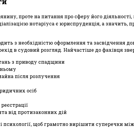
ги
нину, проте на питання про сферу його діяльності, 
ціалізацією нотаріуса є юриспруденція, а значить, 
дить з необхідністю оформлення та засвідчення до
ерехід в судовий розгляд. Найчастіше до фахівця з
итань з приводу спадщини
тньому
майна після розлучення
юридичних осіб
 реєстрації
нта від протизаконних дій
ті психології, щоб грамотно вирішити суперечки мі