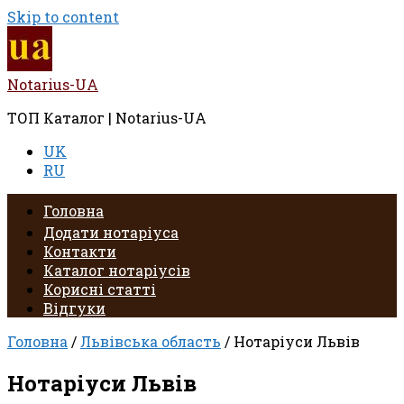
Skip to content
Notarius-UA
ТОП Каталог | Notarius-UA
UK
RU
Головна
Додати нотаріуса
Контакти
Каталог нотаріусів
Корисні статті
Відгуки
Головна
/
Львівська область
/ Нотаріуси Львів
Нотаріуси Львів