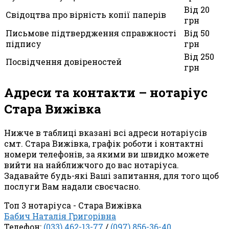
Від 20
Свідоцтва про вірність копії паперів
грн
Письмове підтвердження справжності
Від 50
підпису
грн
Від 250
Посвідчення довіреностей
грн
Адреси та контакти – нотаріус
Стара Вижівка
Нижче в таблиці вказані всі адреси нотаріусів
смт. Стара Вижівка, графік роботи і контактні
номери телефонів, за якими ви швидко можете
вийти на найближчого до вас нотаріуса.
Задавайте будь-які Ваші запитання, для того щоб
послуги Вам надали своєчасно.
Топ 3 нотаріуса - Стара Вижівка
Бабич Наталія Григорівна
Телефон:
(033) 462-13-77
/
(097) 856-36-40