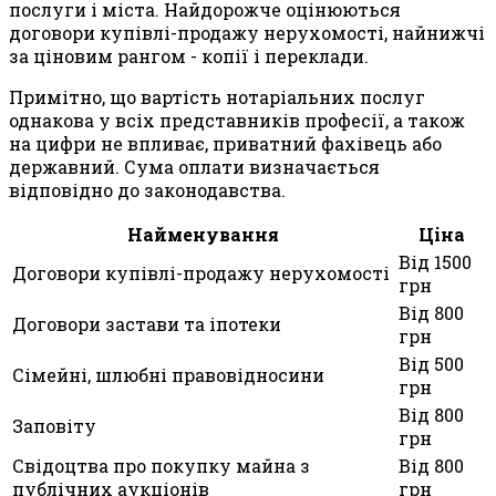
послуги і міста. Найдорожче оцінюються
договори купівлі-продажу нерухомості, найнижчі
за ціновим рангом - копії і переклади.
Примітно, що вартість нотаріальних послуг
однакова у всіх представників професії, а також
на цифри не впливає, приватний фахівець або
державний. Сума оплати визначається
відповідно до законодавства.
Найменування
Ціна
Від 1500
Договори купівлі-продажу нерухомості
грн
Від 800
Договори застави та іпотеки
грн
Від 500
Сімейні, шлюбні правовідносини
грн
Від 800
Заповіту
грн
Свідоцтва про покупку майна з
Від 800
публічних аукціонів
грн