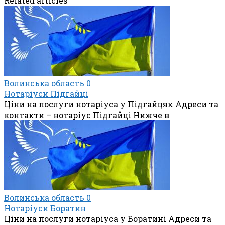
Related articles
Волинська область
0
Нотаріуси Підгайці
Ціни на послуги нотаріуса у Підгайцях Адреси та
контакти – нотаріус Підгайці Нижче в
Волинська область
0
Нотаріуси Боратин
Ціни на послуги нотаріуса у Боратині Адреси та