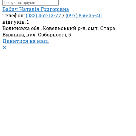
Бабич Наталія Григорівна
Телефон:
(033) 462-13-77
/
(097) 856-36-40
відгуків: 1
Волинська обл., Ковельський р-н, смт. Стара
Вижівка, вул. Соборності, 5
Дивитися на мапі
✕