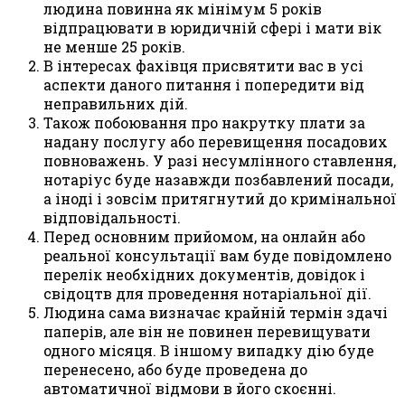
людина повинна як мінімум 5 років
відпрацювати в юридичній сфері і мати вік
не менше 25 років.
В інтересах фахівця присвятити вас в усі
аспекти даного питання і попередити від
неправильних дій.
Також побоювання про накрутку плати за
надану послугу або перевищення посадових
повноважень. У разі несумлінного ставлення,
нотаріус буде назавжди позбавлений посади,
а іноді і зовсім притягнутий до кримінальної
відповідальності.
Перед основним прийомом, на онлайн або
реальної консультації вам буде повідомлено
перелік необхідних документів, довідок і
свідоцтв для проведення нотаріальної дії.
Людина сама визначає крайній термін здачі
паперів, але він не повинен перевищувати
одного місяця. В іншому випадку дію буде
перенесено, або буде проведена до
автоматичної відмови в його скоєнні.