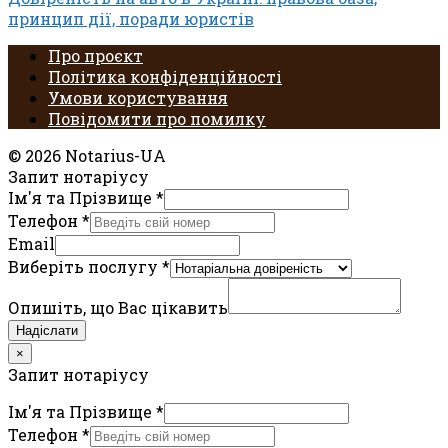
принцип дії, поради юристів
Про проєкт
Політика конфіденційності
Умови користування
Повідомити про помилку
© 2026 Notarius-UA
Запит нотаріусу
Ім'я та Прізвище
*
Телефон
*
Email
Виберіть послугу
*
Опишіть, що Вас цікавить
Надіслати
×
Запит нотаріусу
Ім'я та Прізвище
*
Телефон
*