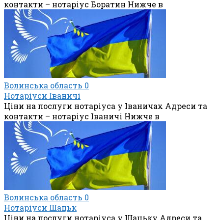
контакти – нотаріус Боратин Нижче в
Волинська область
0
Нотаріуси Іваничі
Ціни на послуги нотаріуса у Іваничах Адреси та
контакти – нотаріус Іваничі Нижче в
Волинська область
0
Нотаріуси Шацьк
Ціни на послуги нотаріуса у Шацьку Адреси та