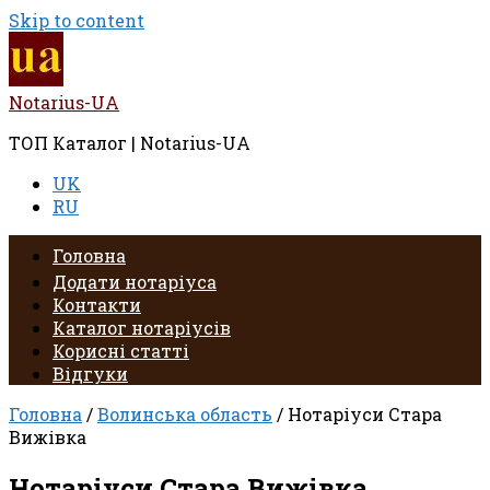
Skip to content
Notarius-UA
ТОП Каталог | Notarius-UA
UK
RU
Головна
Додати нотаріуса
Контакти
Каталог нотаріусів
Корисні статті
Відгуки
Головна
/
Волинська область
/ Нотаріуси Стара
Вижівка
Нотаріуси Стара Вижівка