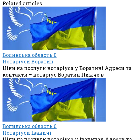
Related articles
Волинська область
0
Нотаріуси Боратин
Ціни на послуги нотаріуса у Боратині Адреси та
контакти – нотаріус Боратин Нижче в
Волинська область
0
Нотаріуси Іваничі
Ціни на послуги нотаріуса у Іваничах Адреси та