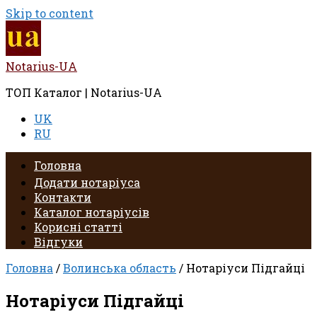
Skip to content
Notarius-UA
ТОП Каталог | Notarius-UA
UK
RU
Головна
Додати нотаріуса
Контакти
Каталог нотаріусів
Корисні статті
Відгуки
Головна
/
Волинська область
/ Нотаріуси Підгайці
Нотаріуси Підгайці