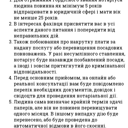
людина повинна як мінімум 5 років
відпрацювати в юридичній сфері і мати вік
не менше 25 років.
В інтересах фахівця присвятити вас в усі
аспекти даного питання і попередити від
неправильних дій.
Також побоювання про накрутку плати за
надану послугу або перевищення посадових
повноважень. У разі несумлінного ставлення,
нотаріус буде назавжди позбавлений посади,
а іноді і зовсім притягнутий до кримінальної
відповідальності.
Перед основним прийомом, на онлайн або
реальної консультації вам буде повідомлено
перелік необхідних документів, довідок і
свідоцтв для проведення нотаріальної дії.
Людина сама визначає крайній термін здачі
паперів, але він не повинен перевищувати
одного місяця. В іншому випадку дію буде
перенесено, або буде проведена до
автоматичної відмови в його скоєнні.