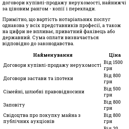
договори купівлі-продажу нерухомості, найнижчі
за ціновим рангом - копії і переклади.
Примітно, що вартість нотаріальних послуг
однакова у всіх представників професії, а також
на цифри не впливає, приватний фахівець або
державний. Сума оплати визначається
відповідно до законодавства.
Найменування
Ціна
Від 1500
Договори купівлі-продажу нерухомості
грн
Від 800
Договори застави та іпотеки
грн
Від 500
Сімейні, шлюбні правовідносини
грн
Від 800
Заповіту
грн
Свідоцтва про покупку майна з
Від 800
публічних аукціонів
грн
Від 20