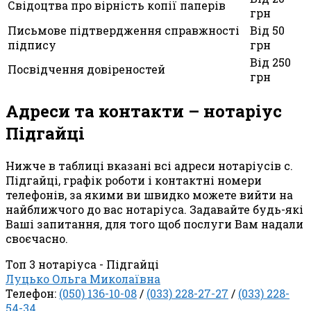
Свідоцтва про вірність копії паперів
грн
Письмове підтвердження справжності
Від 50
підпису
грн
Від 250
Посвідчення довіреностей
грн
Адреси та контакти – нотаріус
Підгайці
Нижче в таблиці вказані всі адреси нотаріусів с.
Підгайці, графік роботи і контактні номери
телефонів, за якими ви швидко можете вийти на
найближчого до вас нотаріуса. Задавайте будь-які
Ваші запитання, для того щоб послуги Вам надали
своєчасно.
Топ 3 нотаріуса - Підгайці
Луцько Ольга Миколаївна
Телефон:
(050) 136-10-08
/
(033) 228-27-27
/
(033) 228-
54-34