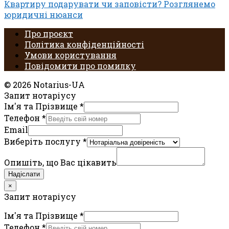
Квартиру подарувати чи заповісти? Розглянемо
юридичні нюанси
Про проєкт
Політика конфіденційності
Умови користування
Повідомити про помилку
© 2026 Notarius-UA
Запит нотаріусу
Ім'я та Прізвище
*
Телефон
*
Email
Виберіть послугу
*
Опишіть, що Вас цікавить
Надіслати
×
Запит нотаріусу
Ім'я та Прізвище
*
Телефон
*