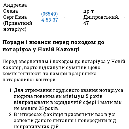
Андреєва
Олена
пр-т
(05549)
Сергіївна
-
Дніпровський,
-
4-53-37
(Приватний
47
нотаріус)
Поради і нюанси перед походом до
нотаріуса у Новій Каховці
Перед зверненням і походом до нотаріуса у Новій
Каховці, варто відкинути сумніви щодо
компетентності та наміри працівника
нотаріальної контори.
Для отримання гордісного звання нотаріуса
людина повинна як мінімум 5 років
відпрацювати в юридичній сфері і мати вік
не менше 25 років.
В інтересах фахівця присвятити вас в усі
аспекти даного питання і попередити від
неправильних дій.