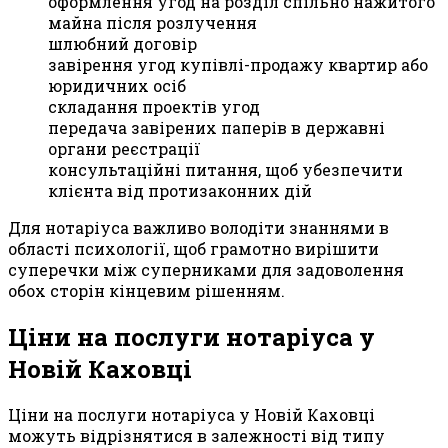
оформлення угод на розділ спільно нажитого
майна після розлучення
шлюбний договір
завірення угод купівлі-продажу квартир або
юридичних осіб
складання проектів угод
передача завірених паперів в державні
органи реєстрації
консультаційні питання, щоб убезпечити
клієнта від протизаконних дій
Для нотаріуса важливо володіти знаннями в
області психології, щоб грамотно вирішити
суперечки між суперниками для задоволення
обох сторін кінцевим рішенням.
Ціни на послуги нотаріуса у
Новій Каховці
Ціни на послуги нотаріуса у Новій Каховці
можуть відрізнятися в залежності від типу