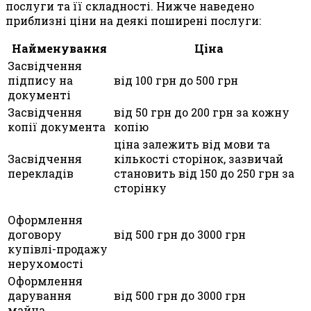
послуги та її складності. Нижче наведено
приблизні ціни на деякі поширені послуги:
Найменування
Ціна
Засвідчення
підпису на
від 100 грн до 500 грн
документі
Засвідчення
від 50 грн до 200 грн за кожну
копії документа
копію
ціна залежить від мови та
Засвідчення
кількості сторінок, зазвичай
перекладів
становить від 150 до 250 грн за
сторінку
Оформлення
договору
від 500 грн до 3000 грн
купівлі-продажу
нерухомості
Оформлення
дарування
від 500 грн до 3000 грн
майна