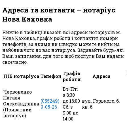
Адреси та контакти – нотаріус
Нова Каховка
Нижче в таблиці вказані всі адреси нотаріусів м.
Нова Каховка, графік роботи і контактні номери
телефонів, за якими ви швидко можете вийти на
найближчого до вас нотаріуса. Задавайте будь-які
Ваші запитання, для того щоб послуги Вам надали
своєчасно.
Графік
ПІБ нотаріуса
Телефон
Адреса
роботи
Вт-Пт:
Червоненко
з 8:30
Наталя
(055249)
до 16:00
вул. Горького, 6,
Олександрівна
9-05-26
Сб: з
кв. 6
(Приватний
9:00 до
нотаріус)
14:00