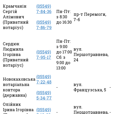
Крамчанін
(05549)
Сергій
7-84-36
Пн-Пт:
пр-т Перемоги,
Алімович
з 8:30
7-б
(Приватний
(05549)
до 16:30
нотаріус)
7-86-79
Пн-Пт:
Сердюк
з 9:00
Людмила
вул.
(05549)
до 17:00
Ігорівна
Першотравнева,
7-95-17
Сб: з
(Приватний
24
9:00 до
нотаріус)
13:00
(05549)
Новокаховська
7-22-48
нотаріальна
вул.
-
-
контора
Французська, 5
(05549)
(державна)
5-34-77
Олійник
вул.
Ірина Ігорівна
(05549)
-
Першотравнева,
-