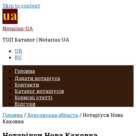
Skip to content
Notarius-UA
ТОП Каталог | Notarius-UA
UK
RU
Головна
Додати нотаріуса
Контакти
Каталог нотаріусів
Корисні статті
Відгуки
Головна
/
Херсонська область
/ Нотаріуси Нова
Каховка
Нотаріуси Нова Каховка