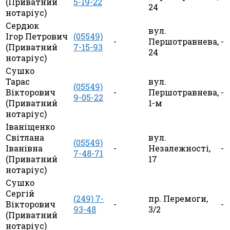
(Приватний
5-19-22
24
нотаріус)
Сердюк
вул.
Ігор Петрович
(05549)
-
Першотравнева,
-
(Приватний
7-15-93
24
нотаріус)
Сушко
Тарас
вул.
(05549)
Вікторович
-
Першотравнева,
-
9-05-22
(Приватний
1-м
нотаріус)
Іваніщенко
Світлана
вул.
(05549)
Іванівна
-
Незалежності,
-
7-48-71
(Приватний
17
нотаріус)
Сушко
Сергій
(249) 7-
пр. Перемоги,
Вікторович
-
-
93-48
3/2
(Приватний
нотаріус)