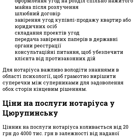
оформлення угод на розділ спільно нажитого
майна після розлучення
шлюбний договір
завірення угод купівлі-продажу квартир або
юридичних осіб
складання проектів угод
передача завірених паперів в державні
органи реєстрації
консультаційні питання, щоб убезпечити
клієнта від протизаконних дій
Для нотаріуса важливо володіти знаннями в
області психології, щоб грамотно вирішити
суперечки між суперниками для задоволення
обох сторін кінцевим рішенням.
Ціни на послуги нотаріуса у
Цюрупинську
Цінник на послуги нотаріуса коливається від 20
грн до 4000 тис. грн в залежності від наданої