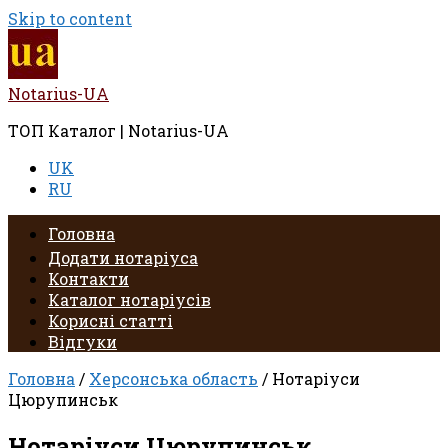
Skip to content
Notarius-UA
ТОП Каталог | Notarius-UA
UK
RU
Головна
Додати нотаріуса
Контакти
Каталог нотаріусів
Корисні статті
Відгуки
Головна
/
Херсонська область
/ Нотаріуси
Цюрупинськ
Нотаріуси Цюрупинськ