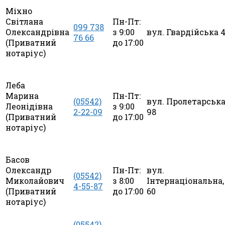
Міхно
Світлана
Пн-Пт:
099 738
Олександрівна
з 9:00
вул. Гвардійська 
76 66
(Приватний
до 17:00
нотаріус)
Леба
Марина
Пн-Пт:
(05542)
вул. Пролетарська
Леонідівна
з 9:00
2-22-09
98
(Приватний
до 17:00
нотаріус)
Басов
Олександр
Пн-Пт:
вул.
(05542)
Миколайович
з 8:00
Інтернаціональна,
4-55-87
(Приватний
до 17:00
60
нотаріус)
(05542)