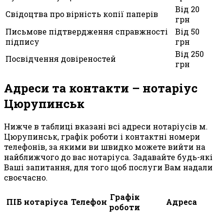
Від 20
Свідоцтва про вірність копії паперів
грн
Письмове підтвердження справжності
Від 50
підпису
грн
Від 250
Посвідчення довіреностей
грн
Адреси та контакти – нотаріус
Цюрупинськ
Нижче в таблиці вказані всі адреси нотаріусів м.
Цюрупинськ, графік роботи і контактні номери
телефонів, за якими ви швидко можете вийти на
найближчого до вас нотаріуса. Задавайте будь-які
Ваші запитання, для того щоб послуги Вам надали
своєчасно.
Графік
ПІБ нотаріуса
Телефон
Адреса
роботи