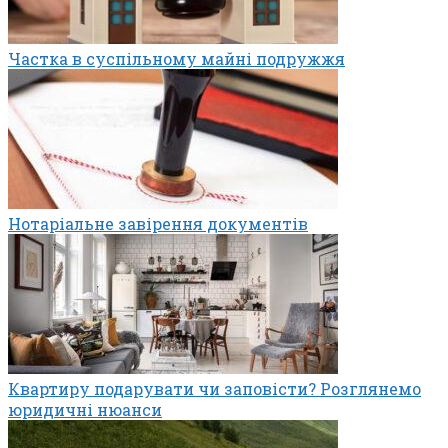
Частка в суспільному майні подружжя
Нотаріальне завірення документів
Квартиру подарувати чи заповісти? Розглянемо
юридичні нюанси