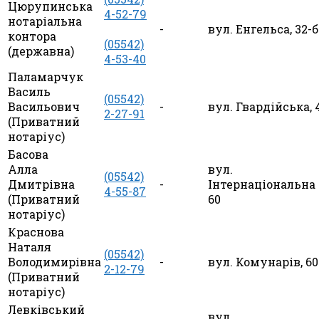
Цюрупинська
4-52-79
нотаріальна
-
вул. Енгельса, 32-б
контора
(05542)
(державна)
4-53-40
Паламарчук
Василь
(05542)
Васильович
-
вул. Гвардійська, 
2-27-91
(Приватний
нотаріус)
Басова
Алла
вул.
(05542)
Дмитрівна
-
Інтернаціональна
4-55-87
(Приватний
60
нотаріус)
Краснова
Наталя
(05542)
Володимирівна
-
вул. Комунарів, 60
2-12-79
(Приватний
нотаріус)
Левківський
вул.