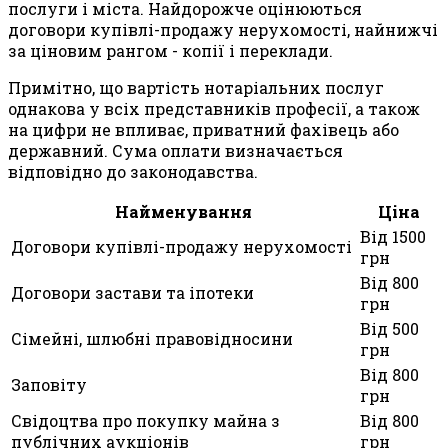
послуги і міста. Найдорожче оцінюються
договори купівлі-продажу нерухомості, найнижчі
за ціновим рангом - копії і переклади.
Примітно, що вартість нотаріальних послуг
однакова у всіх представників професії, а також
на цифри не впливає, приватний фахівець або
державний. Сума оплати визначається
відповідно до законодавства.
Найменування
Ціна
Від 1500
Договори купівлі-продажу нерухомості
грн
Від 800
Договори застави та іпотеки
грн
Від 500
Сімейні, шлюбні правовідносини
грн
Від 800
Заповіту
грн
Свідоцтва про покупку майна з
Від 800
публічних аукціонів
грн