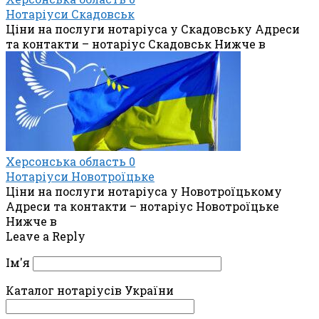
Нотаріуси Скадовськ
Ціни на послуги нотаріуса у Скадовську Адреси
та контакти – нотаріус Скадовськ Нижче в
Херсонська область
0
Нотаріуси Новотроїцьке
Ціни на послуги нотаріуса у Новотроїцькому
Адреси та контакти – нотаріус Новотроїцьке
Нижче в
Leave a Reply
Ім'я
Каталог нотаріусів України