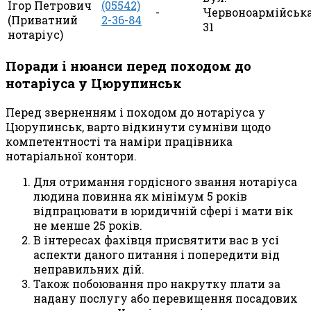
Ігор Петрович
(05542)
-
Червоноармійська
(Приватний
2-36-84
31
нотаріус)
Поради і нюанси перед походом до
нотаріуса у Цюрупинськ
Перед зверненням і походом до нотаріуса у
Цюрупинськ, варто відкинути сумніви щодо
компетентності та наміри працівника
нотаріальної контори.
Для отримання гордісного звання нотаріуса
людина повинна як мінімум 5 років
відпрацювати в юридичній сфері і мати вік
не менше 25 років.
В інтересах фахівця присвятити вас в усі
аспекти даного питання і попередити від
неправильних дій.
Також побоювання про накрутку плати за
надану послугу або перевищення посадових