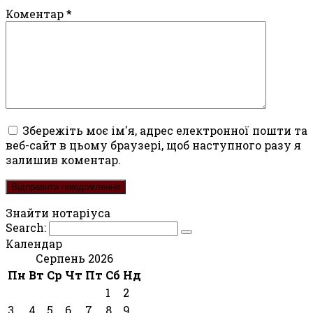
Коментар
*
Збережіть моє ім'я, адрес електронної пошти та
веб-сайт в цьому браузері, щоб наступного разу я
залишив коментар.
Знайти нотаріуса
Search:
Календар
Серпень 2026
Пн
Вт
Ср
Чт
Пт
Сб
Нд
1
2
3
4
5
6
7
8
9