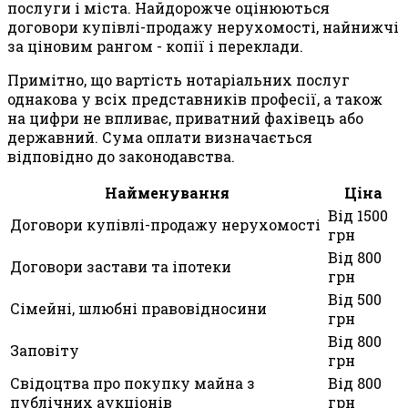
послуги і міста. Найдорожче оцінюються
договори купівлі-продажу нерухомості, найнижчі
за ціновим рангом - копії і переклади.
Примітно, що вартість нотаріальних послуг
однакова у всіх представників професії, а також
на цифри не впливає, приватний фахівець або
державний. Сума оплати визначається
відповідно до законодавства.
Найменування
Ціна
Від 1500
Договори купівлі-продажу нерухомості
грн
Від 800
Договори застави та іпотеки
грн
Від 500
Сімейні, шлюбні правовідносини
грн
Від 800
Заповіту
грн
Свідоцтва про покупку майна з
Від 800
публічних аукціонів
грн