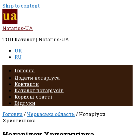
Skip to content
Notarius-UA
ТОП Каталог | Notarius-UA
UK
RU
Головна
Додати нотаріуса
Контакти
Каталог нотаріусів
Корисні статті
Відгуки
Головна
/
Черкаська область
/ Нотаріуси
Христинівка
Нотаріуси Христинівка