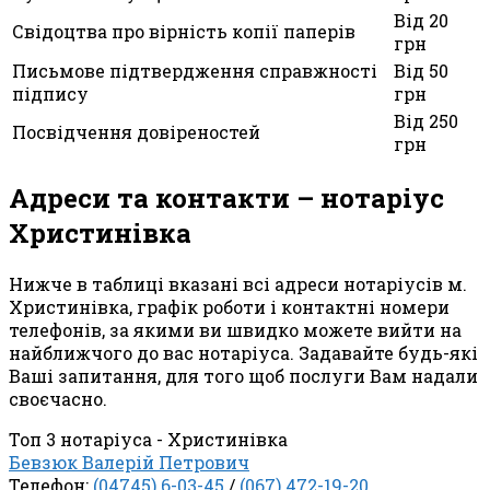
Від 20
Свідоцтва про вірність копії паперів
грн
Письмове підтвердження справжності
Від 50
підпису
грн
Від 250
Посвідчення довіреностей
грн
Адреси та контакти – нотаріус
Христинівка
Нижче в таблиці вказані всі адреси нотаріусів м.
Христинівка, графік роботи і контактні номери
телефонів, за якими ви швидко можете вийти на
найближчого до вас нотаріуса. Задавайте будь-які
Ваші запитання, для того щоб послуги Вам надали
своєчасно.
Топ 3 нотаріуса - Христинівка
Бевзюк Валерій Петрович
Телефон:
(04745) 6-03-45
/
(067) 472-19-20