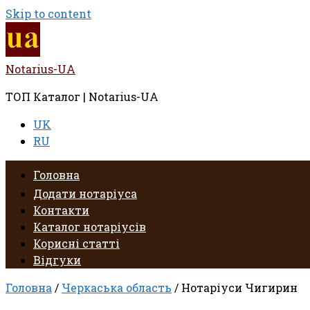
Skip to content
Notarius-UA
ТОП Каталог | Notarius-UA
UK
RU
Головна
Додати нотаріуса
Контакти
Каталог нотаріусів
Корисні статті
Відгуки
Головна
/
Черкаська область
/ Нотаріуси Чигирин