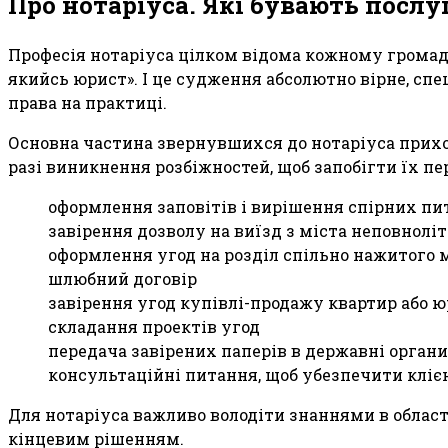
Про нотаріуса. Які бувають послу
Професія нотаріуса цілком відома кожному громадя
якийсь юрист». І це судження абсолютно вірне, спе
права на практиці.
Основна частина звернувшихся до нотаріуса прихо
разі виникнення розбіжностей, щоб запобігти їх п
оформлення заповітів і вирішення спірних п
завірення дозволу на виїзд з міста неповнолі
оформлення угод на розділ спільно нажитого 
шлюбний договір
завірення угод купівлі-продажу квартир або 
складання проектів угод
передача завірених паперів в державні органи
консультаційні питання, щоб убезпечити кліє
Для нотаріуса важливо володіти знаннями в облас
кінцевим рішенням.