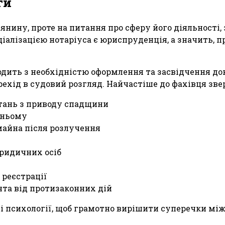
ги
нину, проте на питання про сферу його діяльності, 
ціалізацією нотаріуса є юриспруденція, а значить, 
дить з необхідністю оформлення та засвідчення до
ерехід в судовий розгляд. Найчастіше до фахівця з
итань з приводу спадщини
тньому
майна після розлучення
юридичних осіб
 реєстрації
нта від протизаконних дій
ті психології, щоб грамотно вирішити суперечки мі