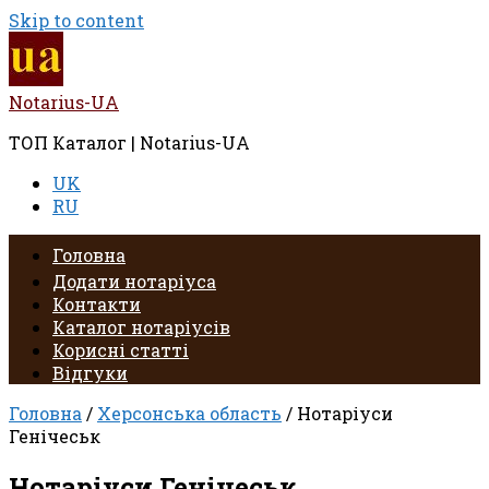
Skip to content
Notarius-UA
ТОП Каталог | Notarius-UA
UK
RU
Головна
Додати нотаріуса
Контакти
Каталог нотаріусів
Корисні статті
Відгуки
Головна
/
Херсонська область
/ Нотаріуси
Генічеськ
Нотаріуси Генічеськ