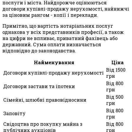
послуги і міста. Найдорожче оцінюються
договори купівлі-продажу нерухомості, найнижчі
за ціновим рангом - копії і переклади.
Примітно, що вартість нотаріальних послуг
однакова у всіх представників професії, а також
на цифри не впливає, приватний фахівець або
державний. Сума оплати визначається
відповідно до законодавства.
Найменування
Ціна
Від 1500
Договори купівлі-продажу нерухомості
грн
Від 800
Договори застави та іпотеки
грн
Від 500
Сімейні, шлюбні правовідносини
грн
Від 800
Заповіту
грн
Свідоцтва про покупку майна з
Від 800
публічних аукціонів
грн