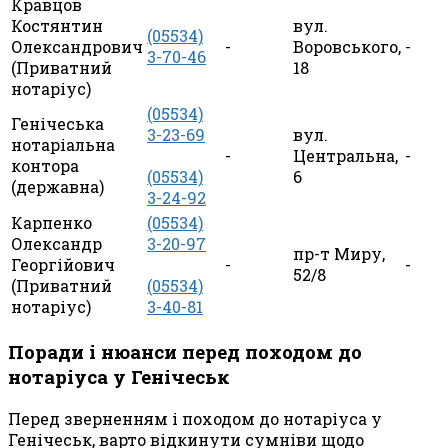
Кравцов
Костянтин
вул.
(05534)
Олександрович
-
Воровського,
-
3-70-46
(Приватний
18
нотаріус)
(05534)
Генічеська
3-23-69
вул.
нотаріальна
-
Центральна,
-
контора
(05534)
6
(державна)
3-24-92
Карпенко
(05534)
Олександр
3-20-97
пр-т Миру,
Георгійович
-
-
52/8
(Приватний
(05534)
нотаріус)
3-40-81
Поради і нюанси перед походом до
нотаріуса у Генічеськ
Перед зверненням і походом до нотаріуса у
Генічеськ, варто відкинути сумніви щодо