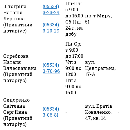
Пн-Пт:
Штогріна
(05534)
з 9:00
Наталія
3-23-29
до 16:00
пр-т Миру,
Леріївна
Сб-Нд:
51
(Приватний
(05534)
24 г. на
нотаріус)
3-20-29
добу
Пн-Ср:
з 9:00
Стребкова
до 17:00
Наталя
Чт: з
вул.
(05534)
Вячеславівна
9:00 до
Центральна,
3-70-96
(Приватний
13:00
17-А
нотаріус)
Пт: з
9:00 до
16:00
Сидоренко
Світлана
вул. Братів
(05534)
Сергіївна
-
Коваленко,
-
3-06-81
(Приватний
47, кв. 14
нотаріус)