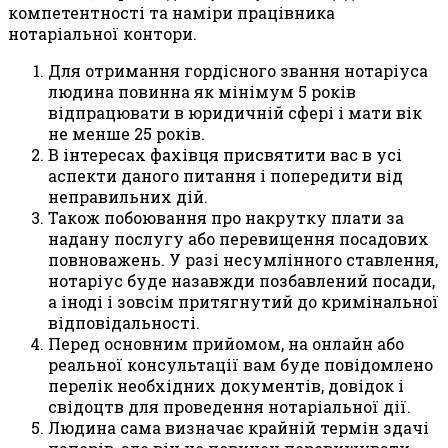
компетентності та наміри працівника
нотаріальної контори.
Для отримання гордісного звання нотаріуса
людина повинна як мінімум 5 років
відпрацювати в юридичній сфері і мати вік
не менше 25 років.
В інтересах фахівця присвятити вас в усі
аспекти даного питання і попередити від
неправильних дій.
Також побоювання про накрутку плати за
надану послугу або перевищення посадових
повноважень. У разі несумлінного ставлення,
нотаріус буде назавжди позбавлений посади,
а іноді і зовсім притягнутий до кримінальної
відповідальності.
Перед основним прийомом, на онлайн або
реальної консультації вам буде повідомлено
перелік необхідних документів, довідок і
свідоцтв для проведення нотаріальної дії.
Людина сама визначає крайній термін здачі