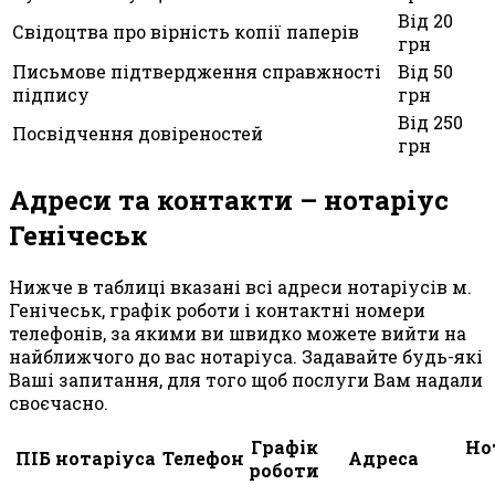
Від 20
Свідоцтва про вірність копії паперів
грн
Письмове підтвердження справжності
Від 50
підпису
грн
Від 250
Посвідчення довіреностей
грн
Адреси та контакти – нотаріус
Генічеськ
Нижче в таблиці вказані всі адреси нотаріусів м.
Генічеськ, графік роботи і контактні номери
телефонів, за якими ви швидко можете вийти на
найближчого до вас нотаріуса. Задавайте будь-які
Ваші запитання, для того щоб послуги Вам надали
своєчасно.
Графік
Но
ПІБ нотаріуса
Телефон
Адреса
роботи