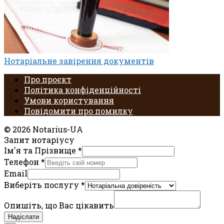
Нотаріальне завірення документів
Про проєкт
Політика конфіденційності
Умови користування
Повідомити про помилку
© 2026 Notarius-UA
Запит нотаріусу
Ім'я та Прізвище
*
Телефон
*
Email
Виберіть послугу
*
Опишіть, що Вас цікавить
Надіслати