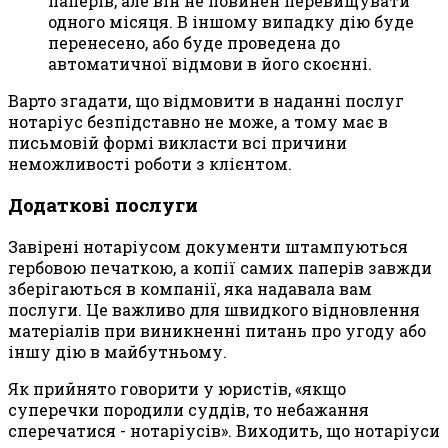
паперів, але він не повинен перевищувати
одного місяця. В іншому випадку дію буде
перенесено, або буде проведена до
автоматичної відмови в його скоєнні.
Варто згадати, що відмовити в наданні послуг
нотаріус безпідставно не може, а тому має в
письмовій формі викласти всі причини
неможливості роботи з клієнтом.
Додаткові послуги
Завірені нотаріусом документи штампуються
гербовою печаткою, а копії самих паперів завжди
зберігаються в компанії, яка надавала вам
послуги. Це важливо для швидкого відновлення
матеріалів при виникненні питань про угоду або
іншу дію в майбутньому.
Як прийнято говорити у юристів, «якщо
суперечки породили суддів, то небажання
сперечатися - нотаріусів». Виходить, що нотаріуси