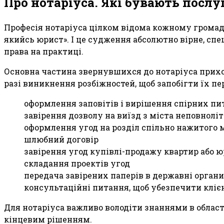
Про нотаріуса. Які бувають послу
Професія нотаріуса цілком відома кожному громадя
якийсь юрист». І це судження абсолютно вірне, спе
права на практиці.
Основна частина звернувшихся до нотаріуса прихо
разі виникнення розбіжностей, щоб запобігти їх п
оформлення заповітів і вирішення спірних п
завірення дозволу на виїзд з міста неповнолі
оформлення угод на розділ спільно нажитого 
шлюбний договір
завірення угод купівлі-продажу квартир або 
складання проектів угод
передача завірених паперів в державні органи
консультаційні питання, щоб убезпечити кліє
Для нотаріуса важливо володіти знаннями в облас
кінцевим рішенням.