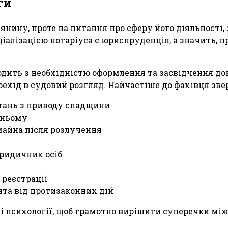
ги
нину, проте на питання про сферу його діяльності, 
ціалізацією нотаріуса є юриспруденція, а значить, 
дить з необхідністю оформлення та засвідчення до
ерехід в судовий розгляд. Найчастіше до фахівця з
итань з приводу спадщини
тньому
майна після розлучення
юридичних осіб
 реєстрації
нта від протизаконних дій
ті психології, щоб грамотно вирішити суперечки мі