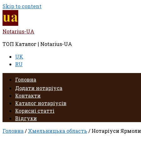
Skip to content
Notarius-UA
ТОП Каталог | Notarius-UA
UK
RU
Головна
Додати нотаріуса
Контакти
Каталог нотаріусів
Корисні статті
Відгуки
Головна
/
Хмельницька область
/ Нотаріуси Ярмоли