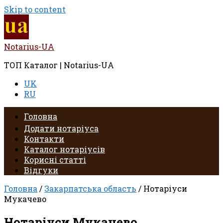
Skip to content
Notarius-UA
ТОП Каталог | Notarius-UA
UK
RU
Головна
Додати нотаріуса
Контакти
Каталог нотаріусів
Корисні статті
Відгуки
Головна
/
Закарпатська область
/ Нотаріуси
Мукачево
Нотаріуси Мукачево