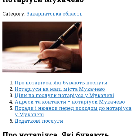
Category:
Закарпатська область
Про нотаріуса. Які бувають послуги
Нотаріуси на мапі міста Мукачево
Ціни на послуги нотаріуса у Мукачеві
Адреси та контакти – нотаріуси Мукачево
Поради і нюанси перед походом до нотаріуса
у Мукачеві
Додаткові послуги
Про нотаріуса. Які бувають