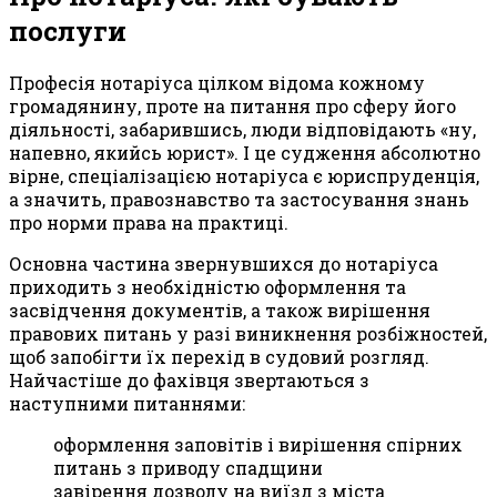
послуги
Професія нотаріуса цілком відома кожному
громадянину, проте на питання про сферу його
діяльності, забарившись, люди відповідають «ну,
напевно, якийсь юрист». І це судження абсолютно
вірне, спеціалізацією нотаріуса є юриспруденція,
а значить, правознавство та застосування знань
про норми права на практиці.
Основна частина звернувшихся до нотаріуса
приходить з необхідністю оформлення та
засвідчення документів, а також вирішення
правових питань у разі виникнення розбіжностей,
щоб запобігти їх перехід в судовий розгляд.
Найчастіше до фахівця звертаються з
наступними питаннями:
оформлення заповітів і вирішення спірних
питань з приводу спадщини
завірення дозволу на виїзд з міста