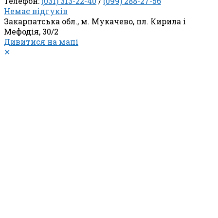
Телефон:
(031) 313-22-40
/
(099) 288-27-56
Немає відгуків
Закарпатська обл., м. Мукачево, пл. Кирила і
Мефодія, 30/2
Дивитися на мапі
✕