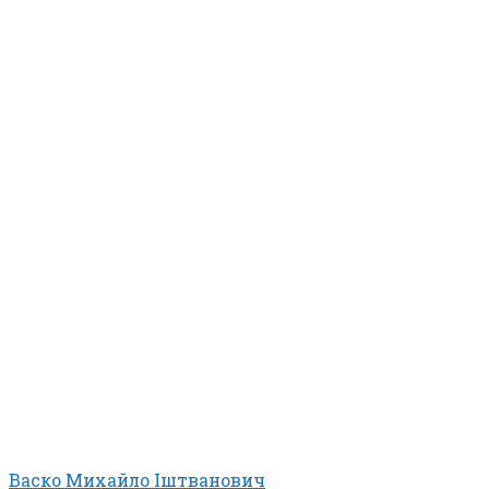
Васко Михайло Іштванович