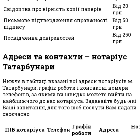
Від 20
Свідоцтва про вірність копії паперів
грн
Письмове підтвердження справжності
Від 50
підпису
грн
Від 250
Посвідчення довіреностей
грн
Адреси та контакти – нотаріус
Татарбунари
Нижче в таблиці вказані всі адреси нотаріусів м.
Татарбунари, графік роботи і контактні номери
телефонів, за якими ви швидко можете вийти на
найближчого до вас нотаріуса. Задавайте будь-які
Ваші запитання, для того щоб послуги Вам надали
своєчасно.
Графік
Но
ПІБ нотаріуса
Телефон
Адреса
роботи