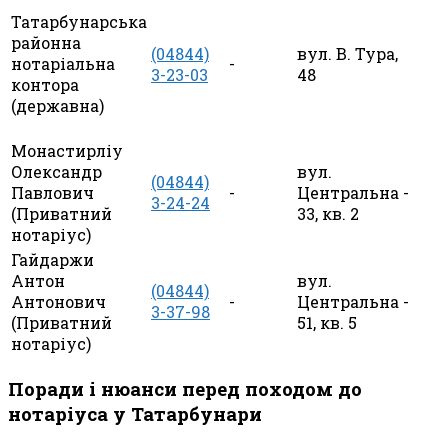
Татарбунарська
районна
(04844)
вул. В. Тура,
нотаріальна
-
3-23-03
48
контора
(державна)
Монастирліу
Олександр
вул.
(04844)
Павлович
-
Центральна
-
3-24-24
(Приватний
33, кв. 2
нотаріус)
Гайдаржи
Антон
вул.
(04844)
Антонович
-
Центральна
-
3-37-98
(Приватний
51, кв. 5
нотаріус)
Поради і нюанси перед походом до
нотаріуса у Татарбунари