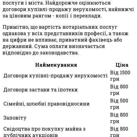
послуги і міста. Найдорожче оцінюються
договори купівлі-продажу нерухомості, найнижчі
за ціновим рангом - копії і переклади.
Примітно, що вартість нотаріальних послуг
однакова у всіх представників професії, а також
на цифри не впливає, приватний фахівець або
державний. Сума оплати визначається
відповідно до законодавства.
Найменування
Ціна
Від 1500
Договори купівлі-продажу нерухомості
грн
Від 800
Договори застави та іпотеки
грн
Від 500
Сімейні, шлюбні правовідносини
грн
Від 800
Заповіту
грн
Свідоцтва про покупку майна з
Від 800
публічних аукціонів
грн