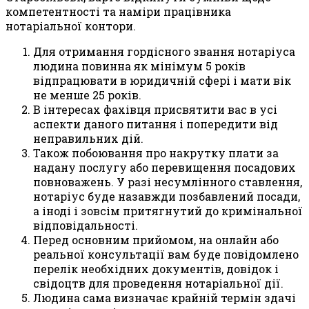
компетентності та наміри працівника
нотаріальної контори.
Для отримання гордісного звання нотаріуса
людина повинна як мінімум 5 років
відпрацювати в юридичній сфері і мати вік
не менше 25 років.
В інтересах фахівця присвятити вас в усі
аспекти даного питання і попередити від
неправильних дій.
Також побоювання про накрутку плати за
надану послугу або перевищення посадових
повноважень. У разі несумлінного ставлення,
нотаріус буде назавжди позбавлений посади,
а іноді і зовсім притягнутий до кримінальної
відповідальності.
Перед основним прийомом, на онлайн або
реальної консультації вам буде повідомлено
перелік необхідних документів, довідок і
свідоцтв для проведення нотаріальної дії.
Людина сама визначає крайній термін здачі