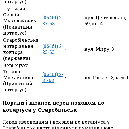
нотаріус)
Пульний
Сергій
(06461) 2-
вул. Центральна,
Миколайович
-
37-58
69, кв. 4
(Приватний
нотаріус)
Старобільська
нотаріальна
(06461) 2-
-
вул. Миру, 3
контора
23-63
(державна)
Вербецька
Тетяна
(06461) 2-
Михайлівна
-
пл. Гоголя, 2, кім. 1
31-63
(Приватний
нотаріус)
Поради і нюанси перед походом до
нотаріуса у Старобільськ
Перед зверненням і походом до нотаріуса у
Старобільськ, варто відкинути сумніви щодо