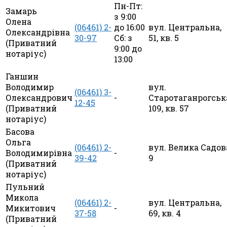
Пн-Пт:
Замарь
з 9:00
Олена
(06461) 2-
до 16:00
вул. Центральна,
Олександрівна
30-97
Сб: з
51, кв. 5
(Приватний
9:00 до
нотаріус)
13:00
Ганшин
Володимир
вул.
(06461) 3-
Олександрович
-
Старотаганрогськ
12-45
(Приватний
109, кв. 57
нотаріус)
Басова
Ольга
(06461) 2-
вул. Велика Садов
Володимирівна
-
39-42
9
(Приватний
нотаріус)
Пульний
Микола
(06461) 2-
вул. Центральна,
Микитович
-
37-58
69, кв. 4
(Приватний