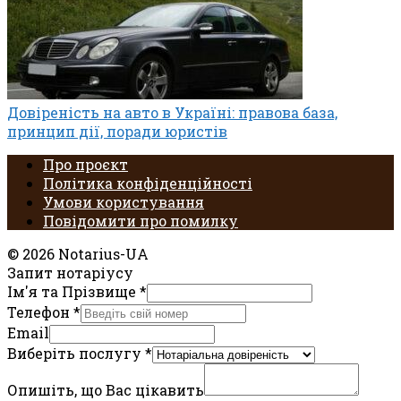
Довіреність на авто в Україні: правова база,
принцип дії, поради юристів
Про проєкт
Політика конфіденційності
Умови користування
Повідомити про помилку
© 2026 Notarius-UA
Запит нотаріусу
Ім'я та Прізвище
*
Телефон
*
Email
Виберіть послугу
*
Опишіть, що Вас цікавить