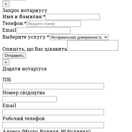
×
Запрос нотариусу
Имя и Фамилия
*
Телефон
*
Email
Выберите услугу
*
Опишіть, що Вас цікавить
Отправить
×
Додати нотаріуса
ПIБ
Номер свідоцтва
Email
Робочий телефон
Адреса (Місто, Вулиця, № будинку)