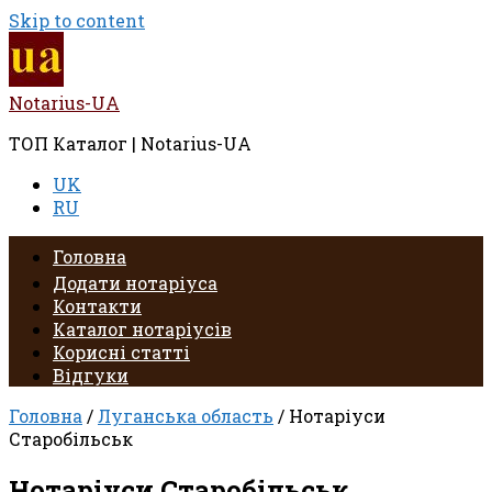
Skip to content
Notarius-UA
ТОП Каталог | Notarius-UA
UK
RU
Головна
Додати нотаріуса
Контакти
Каталог нотаріусів
Корисні статті
Відгуки
Головна
/
Луганська область
/ Нотаріуси
Старобільськ
Нотаріуси Старобільськ