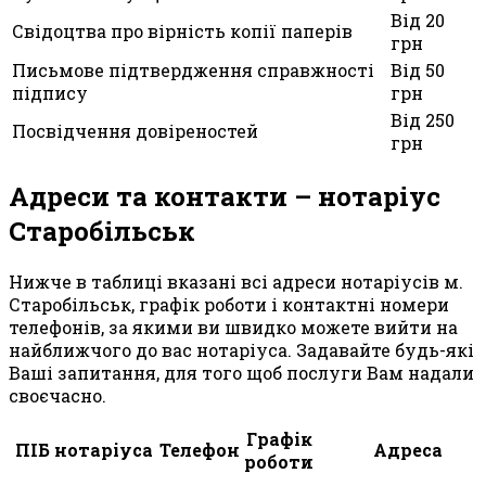
Від 20
Свідоцтва про вірність копії паперів
грн
Письмове підтвердження справжності
Від 50
підпису
грн
Від 250
Посвідчення довіреностей
грн
Адреси та контакти – нотаріус
Старобільськ
Нижче в таблиці вказані всі адреси нотаріусів м.
Старобільськ, графік роботи і контактні номери
телефонів, за якими ви швидко можете вийти на
найближчого до вас нотаріуса. Задавайте будь-які
Ваші запитання, для того щоб послуги Вам надали
своєчасно.
Графік
ПІБ нотаріуса
Телефон
Адреса
роботи