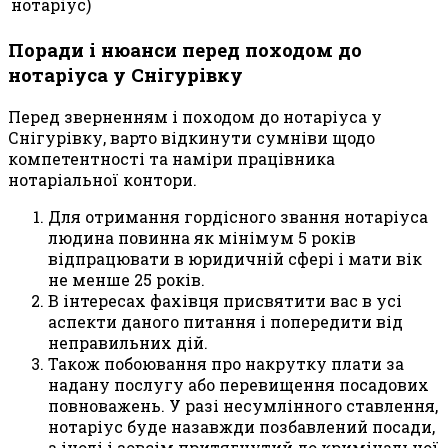
нотаріус)
Поради і нюанси перед походом до
нотаріуса у Снігурівку
Перед зверненням і походом до нотаріуса у
Снігурівку, варто відкинути сумніви щодо
компетентності та наміри працівника
нотаріальної контори.
Для отримання гордісного звання нотаріуса
людина повинна як мінімум 5 років
відпрацювати в юридичній сфері і мати вік
не менше 25 років.
В інтересах фахівця присвятити вас в усі
аспекти даного питання і попередити від
неправильних дій.
Також побоювання про накрутку плати за
надану послугу або перевищення посадових
повноважень. У разі несумлінного ставлення,
нотаріус буде назавжди позбавлений посади,
а іноді і зовсім притягнутий до кримінальної