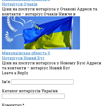
Нотаріуси Очаків
Ціни на послуги нотаріуса у Очакові Адреси та
контакти – нотаріус Очаків Нижче в
Миколаївська область
0
Нотаріуси Новий Буг
Ціни на послуги нотаріуса у Новому Бузі Адреси
та контакти – нотаріус Новий Буг
Leave a Reply
Ім'я
Каталог нотаріусів України
Коментар
*