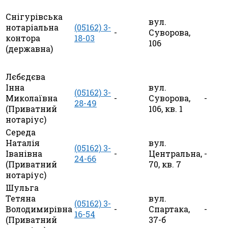
Снігурівська
вул.
нотаріальна
(05162) 3-
-
Суворова,
контора
18-03
106
(державна)
Лєбєдєва
Інна
вул.
(05162) 3-
Миколаївна
-
Суворова,
-
28-49
(Приватний
106, кв. 1
нотаріус)
Середа
Наталія
вул.
(05162) 3-
Іванівна
-
Центральна,
-
24-66
(Приватний
70, кв. 7
нотаріус)
Шульга
Тетяна
вул.
(05162) 3-
Володимирівна
-
Спартака,
-
16-54
(Приватний
37-б