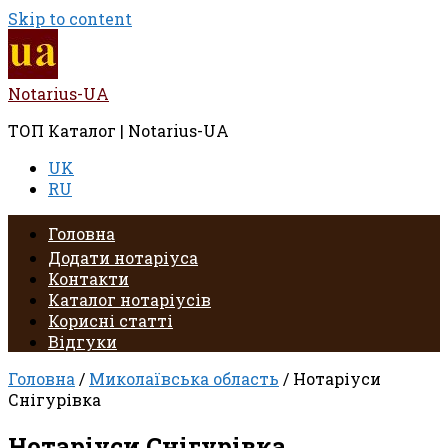
Skip to content
Notarius-UA
ТОП Каталог | Notarius-UA
UK
RU
Головна
Додати нотаріуса
Контакти
Каталог нотаріусів
Корисні статті
Відгуки
Головна
/
Миколаївська область
/ Нотаріуси
Снігурівка
Нотаріуси Снігурівка