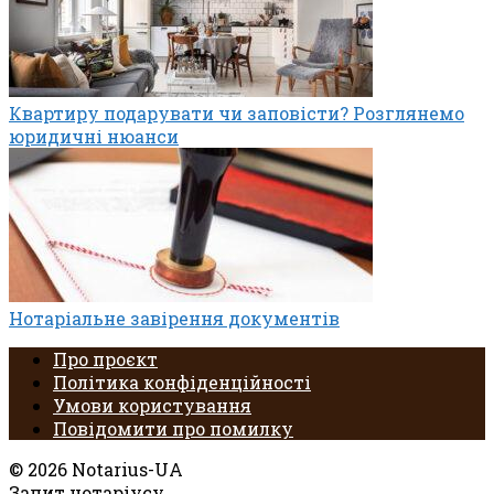
Квартиру подарувати чи заповісти? Розглянемо
юридичні нюанси
Нотаріальне завірення документів
Про проєкт
Політика конфіденційності
Умови користування
Повідомити про помилку
© 2026 Notarius-UA
Запит нотаріусу