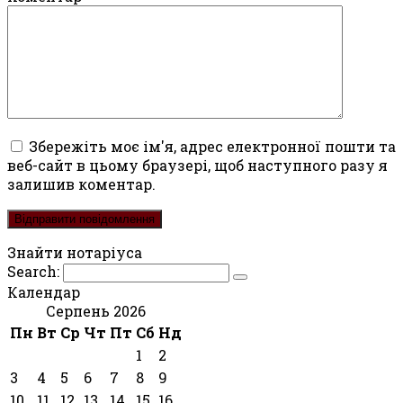
Збережіть моє ім'я, адрес електронної пошти та
веб-сайт в цьому браузері, щоб наступного разу я
залишив коментар.
Знайти нотаріуса
Search:
Календар
Серпень 2026
Пн
Вт
Ср
Чт
Пт
Сб
Нд
1
2
3
4
5
6
7
8
9
10
11
12
13
14
15
16