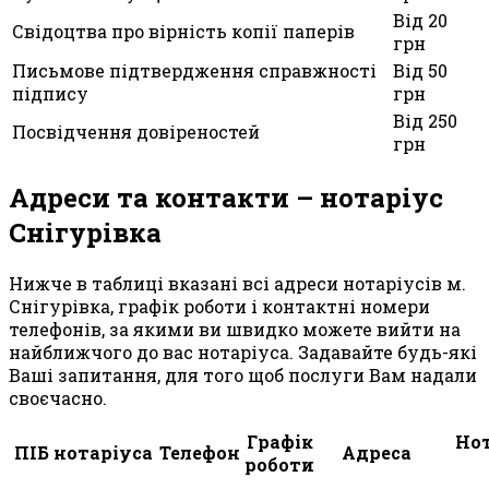
Від 20
Свідоцтва про вірність копії паперів
грн
Письмове підтвердження справжності
Від 50
підпису
грн
Від 250
Посвідчення довіреностей
грн
Адреси та контакти – нотаріус
Снігурівка
Нижче в таблиці вказані всі адреси нотаріусів м.
Снігурівка, графік роботи і контактні номери
телефонів, за якими ви швидко можете вийти на
найближчого до вас нотаріуса. Задавайте будь-які
Ваші запитання, для того щоб послуги Вам надали
своєчасно.
Графік
Нот
ПІБ нотаріуса
Телефон
Адреса
роботи