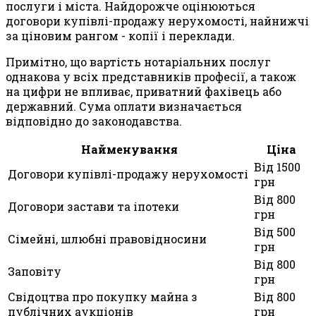
послуги і міста. Найдорожче оцінюються
договори купівлі-продажу нерухомості, найнижчі
за ціновим рангом - копії і переклади.
Примітно, що вартість нотаріальних послуг
однакова у всіх представників професії, а також
на цифри не впливає, приватний фахівець або
державний. Сума оплати визначається
відповідно до законодавства.
Найменування
Ціна
Від 1500
Договори купівлі-продажу нерухомості
грн
Від 800
Договори застави та іпотеки
грн
Від 500
Сімейні, шлюбні правовідносини
грн
Від 800
Заповіту
грн
Свідоцтва про покупку майна з
Від 800
публічних аукціонів
грн