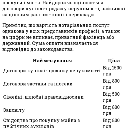
послуги і міста. Найдорожче оцінюються
договори купівлі-продажу нерухомості, найнижчі
за ціновим рангом - копії і переклади.
Примітно, що вартість нотаріальних послуг
однакова у всіх представників професії, а також
на цифри не впливає, приватний фахівець або
державний. Сума оплати визначається
відповідно до законодавства.
Найменування
Ціна
Від 1500
Договори купівлі-продажу нерухомості
грн
Від 800
Договори застави та іпотеки
грн
Від 500
Сімейні, шлюбні правовідносини
грн
Від 800
Заповіту
грн
Свідоцтва про покупку майна з
Від 800
публічних аукціонів
грн