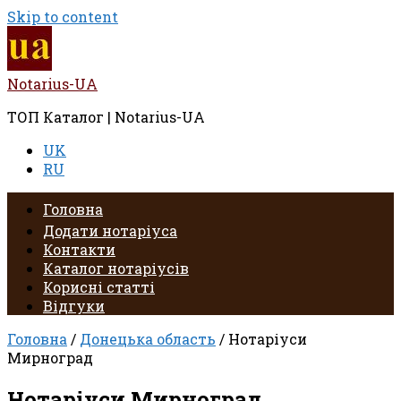
Skip to content
Notarius-UA
ТОП Каталог | Notarius-UA
UK
RU
Головна
Додати нотаріуса
Контакти
Каталог нотаріусів
Корисні статті
Відгуки
Головна
/
Донецька область
/ Нотаріуси
Мирноград
Нотаріуси Мирноград