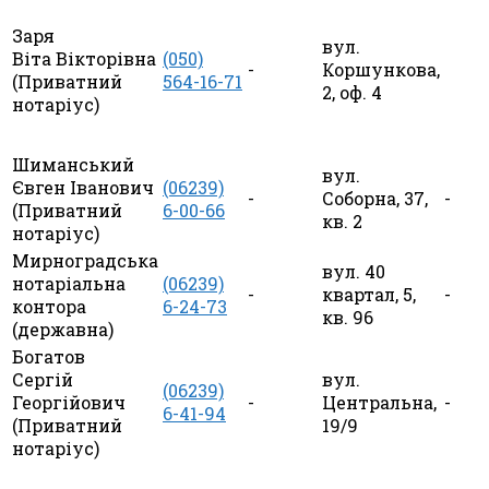
Заря
вул.
Віта Вікторівна
(050)
-
Коршункова,
(Приватний
564-16-71
2, оф. 4
нотаріус)
Шиманський
вул.
Євген Іванович
(06239)
-
Соборна, 37,
-
(Приватний
6-00-66
кв. 2
нотаріус)
Мирноградська
вул. 40
нотаріальна
(06239)
-
квартал, 5,
-
контора
6-24-73
кв. 96
(державна)
Богатов
Сергій
вул.
(06239)
Георгійович
-
Центральна,
-
6-41-94
(Приватний
19/9
нотаріус)