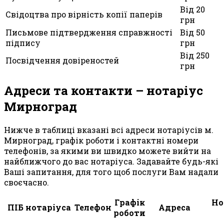
Від 20
Свідоцтва про вірність копії паперів
грн
Письмове підтвердження справжності
Від 50
підпису
грн
Від 250
Посвідчення довіреностей
грн
Адреси та контакти – нотаріус
Мирноград
Нижче в таблиці вказані всі адреси нотаріусів м.
Мирноград, графік роботи і контактні номери
телефонів, за якими ви швидко можете вийти на
найближчого до вас нотаріуса. Задавайте будь-які
Ваші запитання, для того щоб послуги Вам надали
своєчасно.
Графік
Но
ПІБ нотаріуса
Телефон
Адреса
роботи