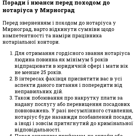
Поради і нюанси перед походом до
нотаріуса у Мирноград
Перед зверненням і походом до нотаріуса у
Мирноград, варто відкинути сумніви щодо
компетентності та наміри працівника
нотаріальної контори.
Для отримання гордісного звання нотаріуса
людина повинна як мінімум 5 років
відпрацювати в юридичній сфері і мати вік
не менше 25 років.
В інтересах фахівця присвятити вас в усі
аспекти даного питання і попередити від
неправильних дій.
Також побоювання про накрутку плати за
надану послугу або перевищення посадових
повноважень. У разі несумлінного ставлення,
нотаріус буде назавжди позбавлений посади,
а іноді і зовсім притягнутий до кримінальної
відповідальності.
Перед основним прийомом, на онлайн або