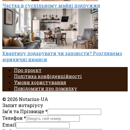
Частка в суспільному майні подружжя
Квартиру подарувати чи заповісти? Розглянемо
юридичні нюанси
Про проєкт
Політика конфіденційності
Умови користування
Повідомити про помилку
© 2026 Notarius-UA
Запит нотаріусу
Ім'я та Прізвище
*
Телефон
*
Email