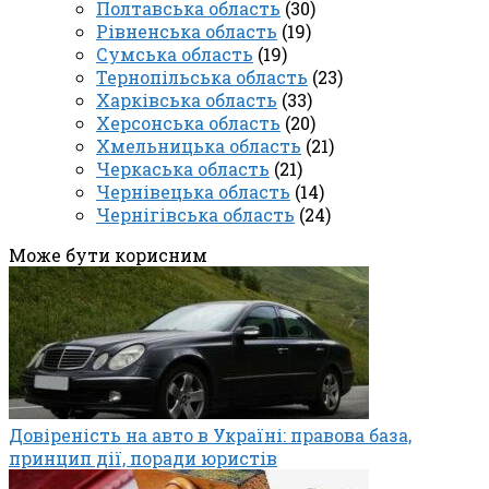
Полтавська область
(30)
Рівненська область
(19)
Сумська область
(19)
Тернопільська область
(23)
Харківська область
(33)
Херсонська область
(20)
Хмельницька область
(21)
Черкаська область
(21)
Чернівецька область
(14)
Чернігівська область
(24)
Може бути корисним
Довіреність на авто в Україні: правова база,
принцип дії, поради юристів