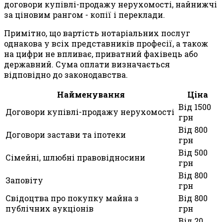
договори купівлі-продажу нерухомості, найнижчі
за ціновим рангом - копії і переклади.
Примітно, що вартість нотаріальних послуг
однакова у всіх представників професії, а також
на цифри не впливає, приватний фахівець або
державний. Сума оплати визначається
відповідно до законодавства.
Найменування
Ціна
Від 1500
Договори купівлі-продажу нерухомості
грн
Від 800
Договори застави та іпотеки
грн
Від 500
Сімейні, шлюбні правовідносини
грн
Від 800
Заповіту
грн
Свідоцтва про покупку майна з
Від 800
публічних аукціонів
грн
Від 20