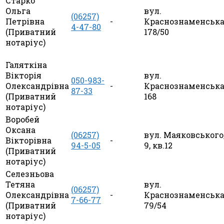
Старко
Ольга
вул.
(06257)
Петрівна
-
Краснознаменська
4-47-80
(Приватний
178/50
нотаріус)
Галяткіна
Вікторія
вул.
050-983-
Олександрівна
-
Краснознаменська
87-33
(Приватний
168
нотаріус)
Воробей
Оксана
(06257)
вул. Маяковського
Вікторівна
-
94-5-05
9, кв.12
(Приватний
нотаріус)
Селезньова
Тетяна
вул.
(06257)
Олександрівна
-
Краснознаменська
7-66-77
(Приватний
79/54
нотаріус)