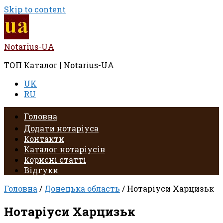
Skip to content
Notarius-UA
ТОП Каталог | Notarius-UA
UK
RU
Головна
Додати нотаріуса
Контакти
Каталог нотаріусів
Корисні статті
Відгуки
Головна
/
Донецька область
/ Нотаріуси Харцизьк
Нотаріуси Харцизьк