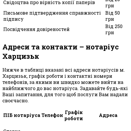
Свідоцтва про вірність копії паперів
грн
Письмове підтвердження справжності
Від 50
підпису
грн
Від 250
Посвідчення довіреностей
грн
Адреси та контакти – нотаріус
Харцизьк
Нижче в таблиці вказані всі адреси нотаріусів м.
Харцизьк, графік роботи і контактні номери
телефонів, за якими ви швидко можете вийти на
найближчого до вас нотаріуса. Задавайте будь-які
Ваші запитання, для того щоб послуги Вам надали
своєчасно.
Графік
ПІБ нотаріуса
Телефон
Адреса
роботи