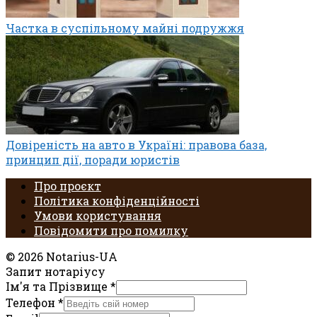
Частка в суспільному майні подружжя
Довіреність на авто в Україні: правова база,
принцип дії, поради юристів
Про проєкт
Політика конфіденційності
Умови користування
Повідомити про помилку
© 2026 Notarius-UA
Запит нотаріусу
Ім'я та Прізвище
*
Телефон
*