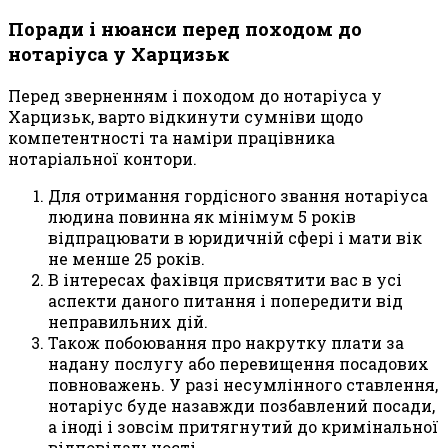
Поради і нюанси перед походом до
нотаріуса у Харцизьк
Перед зверненням і походом до нотаріуса у
Харцизьк, варто відкинути сумніви щодо
компетентності та наміри працівника
нотаріальної контори.
Для отримання гордісного звання нотаріуса
людина повинна як мінімум 5 років
відпрацювати в юридичній сфері і мати вік
не менше 25 років.
В інтересах фахівця присвятити вас в усі
аспекти даного питання і попередити від
неправильних дій.
Також побоювання про накрутку плати за
надану послугу або перевищення посадових
повноважень. У разі несумлінного ставлення,
нотаріус буде назавжди позбавлений посади,
а іноді і зовсім притягнутий до кримінальної
відповідальності.