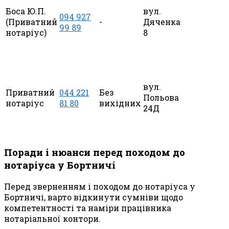
Боса Ю.П.
вул.
094 927
(Приватний
-
Дяченка
99 89
нотаріус)
8
вул.
Приватний
044 221
Без
Польова
нотаріус
81 80
вихідних
24Д
Поради і нюанси перед походом до
нотаріуса у Бортничі
Перед зверненням і походом до нотаріуса у
Бортничі, варто відкинути сумніви щодо
компетентності та наміри працівника
нотаріальної контори.