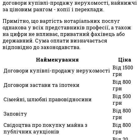
договори купівлі-продажу нерухомості, найнижчі
за ціновим рангом - копії і переклади.
Примітно, що вартість нотаріальних послуг
однакова у всіх представників професії, а також
на цифри не впливає, приватний фахівець або
державний. Сума оплати визначається
відповідно до законодавства.
Найменування
Ціна
Від 1500
Договори купівлі-продажу нерухомості
грн
Від 800
Договори застави та іпотеки
грн
Від 500
Сімейні, шлюбні правовідносини
грн
Від 800
Заповіту
грн
Свідоцтва про покупку майна з
Від 800
публічних аукціонів
грн
Від 20