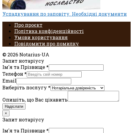
Успадкування по заповіту. Необхідні документи
Про проєкт
Політика конфіденційності
Умови користування
Повідомити про помилку
© 2026 Notarius-UA
Запит нотаріусу
Ім'я та Прізвище
*
Телефон
*
Email
Виберіть послугу
*
Опишіть, що Вас цікавить
Надіслати
×
Запит нотаріусу
Ім'я та Прізвище
*