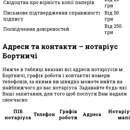
Свідоцтва про вірність копії паперів
грн
Письмове підтвердження справжності
Від 50
підпису
грн
Від 250
Посвідчення довіреностей
грн
Адреси та контакти – нотаріус
Бортничі
Нижче в таблиці вказані всі адреси нотаріусів м.
Бортничі, графік роботи і контактні номери
телефонів, за якими ви швидко можете вийти на
найближчого до вас нотаріуса. Задавайте будь-які
Ваші запитання, для того щоб послуги Вам надали
своєчасно.
ПІБ
Графік
Нотаріу
Телефон
Адреса
нотаріуса
роботи
мапі