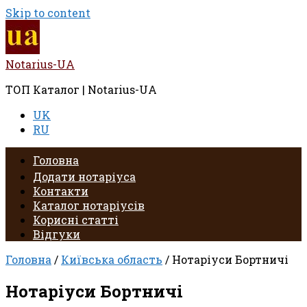
Skip to content
Notarius-UA
ТОП Каталог | Notarius-UA
UK
RU
Головна
Додати нотаріуса
Контакти
Каталог нотаріусів
Корисні статті
Відгуки
Головна
/
Київська область
/ Нотаріуси Бортничі
Нотаріуси Бортничі