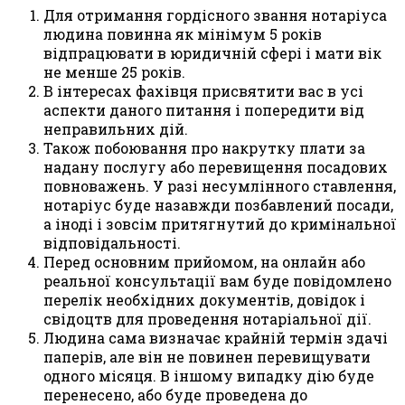
Для отримання гордісного звання нотаріуса
людина повинна як мінімум 5 років
відпрацювати в юридичній сфері і мати вік
не менше 25 років.
В інтересах фахівця присвятити вас в усі
аспекти даного питання і попередити від
неправильних дій.
Також побоювання про накрутку плати за
надану послугу або перевищення посадових
повноважень. У разі несумлінного ставлення,
нотаріус буде назавжди позбавлений посади,
а іноді і зовсім притягнутий до кримінальної
відповідальності.
Перед основним прийомом, на онлайн або
реальної консультації вам буде повідомлено
перелік необхідних документів, довідок і
свідоцтв для проведення нотаріальної дії.
Людина сама визначає крайній термін здачі
паперів, але він не повинен перевищувати
одного місяця. В іншому випадку дію буде
перенесено, або буде проведена до