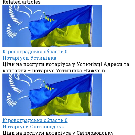
Related articles
Кіровоградська область
0
Нотаріуси Устинівка
Ціни на послуги нотаріуса у Устинівці Адреси та
контакти – нотаріус Устинівка Нижче в
Кіровоградська область
0
Нотаріуси Світловодськ
Ціни на послуги нотаріуса у Світловодську