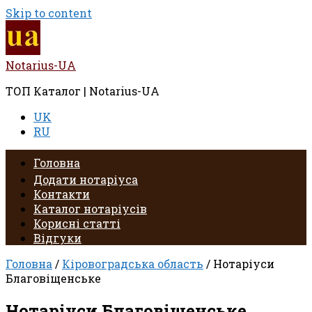
Skip to content
Notarius-UA
ТОП Каталог | Notarius-UA
UK
RU
Головна
Додати нотаріуса
Контакти
Каталог нотаріусів
Корисні статті
Відгуки
Головна
/
Кіровоградська область
/ Нотаріуси
Благовіщенське
Нотаріуси Благовіщенське