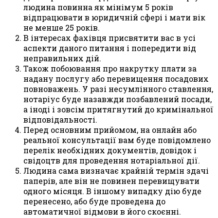
людина повинна як мінімум 5 років
відпрацювати в юридичній сфері і мати вік
не менше 25 років.
В інтересах фахівця присвятити вас в усі
аспекти даного питання і попередити від
неправильних дій.
Також побоювання про накрутку плати за
надану послугу або перевищення посадових
повноважень. У разі несумлінного ставлення,
нотаріус буде назавжди позбавлений посади,
а іноді і зовсім притягнутий до кримінальної
відповідальності.
Перед основним прийомом, на онлайн або
реальної консультації вам буде повідомлено
перелік необхідних документів, довідок і
свідоцтв для проведення нотаріальної дії.
Людина сама визначає крайній термін здачі
паперів, але він не повинен перевищувати
одного місяця. В іншому випадку дію буде
перенесено, або буде проведена до
автоматичної відмови в його скоєнні.