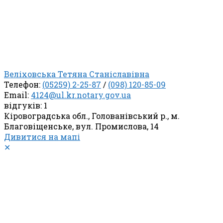
Веліховська Тетяна Станіславівна
Телефон:
(05259) 2-25-87
/
(098) 120-85-09
Email:
4124@ul.kr.notary.gov.ua
відгуків: 1
Кіровоградська обл., Голованівський р., м.
Благовіщенське, вул. Промислова, 14
Дивитися на мапі
✕