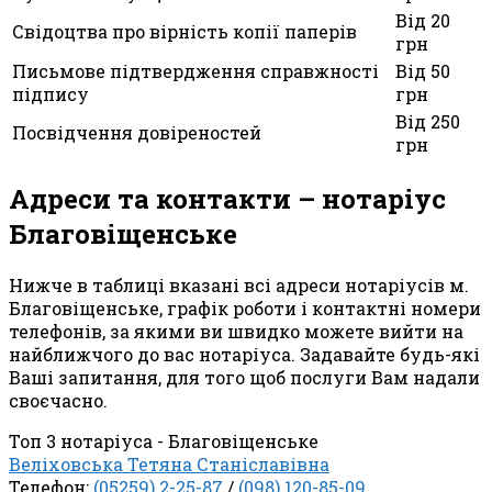
Від 20
Свідоцтва про вірність копії паперів
грн
Письмове підтвердження справжності
Від 50
підпису
грн
Від 250
Посвідчення довіреностей
грн
Адреси та контакти – нотаріус
Благовіщенське
Нижче в таблиці вказані всі адреси нотаріусів м.
Благовіщенське, графік роботи і контактні номери
телефонів, за якими ви швидко можете вийти на
найближчого до вас нотаріуса. Задавайте будь-які
Ваші запитання, для того щоб послуги Вам надали
своєчасно.
Топ 3 нотаріуса - Благовіщенське
Веліховська Тетяна Станіславівна
Телефон:
(05259) 2-25-87
/
(098) 120-85-09