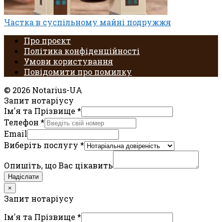
Частка в суспільному майні подружжя
Про проєкт
Політика конфіденційності
Умови користування
Повідомити про помилку
© 2026 Notarius-UA
Запит нотаріусу
Ім'я та Прізвище
*
Телефон
*
Email
Виберіть послугу
*
Опишіть, що Вас цікавить
Надіслати
×
Запит нотаріусу
Ім'я та Прізвище
*