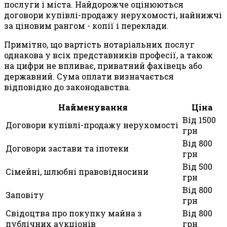
послуги і міста. Найдорожче оцінюються
договори купівлі-продажу нерухомості, найнижчі
за ціновим рангом - копії і переклади.
Примітно, що вартість нотаріальних послуг
однакова у всіх представників професії, а також
на цифри не впливає, приватний фахівець або
державний. Сума оплати визначається
відповідно до законодавства.
Найменування
Ціна
Від 1500
Договори купівлі-продажу нерухомості
грн
Від 800
Договори застави та іпотеки
грн
Від 500
Сімейні, шлюбні правовідносини
грн
Від 800
Заповіту
грн
Свідоцтва про покупку майна з
Від 800
публічних аукціонів
грн