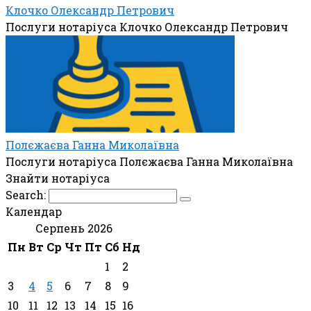
Клочко Олександр Петрович
Послуги нотаріуса Клочко Олександр Петрович
Полєжаєва Ганна Миколаївна
Послуги нотаріуса Полєжаєва Ганна Миколаївна
Знайти нотаріуса
Search:
Календар
Серпень 2026
Пн
Вт
Ср
Чт
Пт
Сб
Нд
1
2
3
4
5
6
7
8
9
10
11
12
13
14
15
16