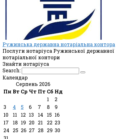
Ружинська державна нотаріальна контора
Послуги нотаріуса Ружинської державної
нотаріальної контори
Знайти нотаріуса
Search:
Календар
Серпень 2026
Пн
Вт
Ср
Чт
Пт
Сб
Нд
1
2
3
4
5
6
7
8
9
10
11
12
13
14
15
16
17
18
19
20
21
22
23
24
25
26
27
28
29
30
31