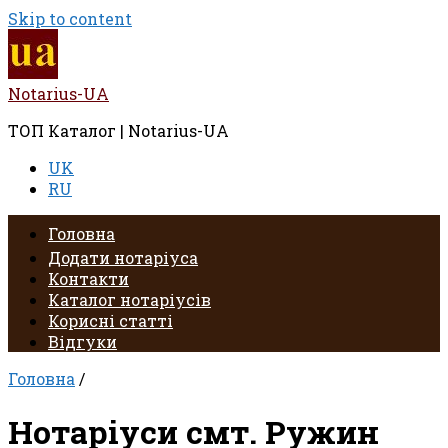
Skip to content
Notarius-UA
ТОП Каталог | Notarius-UA
UK
RU
Головна
Додати нотаріуса
Контакти
Каталог нотаріусів
Корисні статті
Відгуки
Головна
/
Нотаріуси смт. Ружин