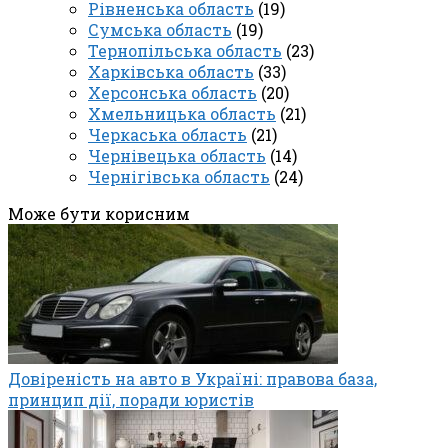
Рівненська область
(19)
Сумська область
(19)
Тернопільська область
(23)
Харківська область
(33)
Херсонська область
(20)
Хмельницька область
(21)
Черкаська область
(21)
Чернівецька область
(14)
Чернігівська область
(24)
Може бути корисним
Довіреність на авто в Україні: правова база,
принцип дії, поради юристів