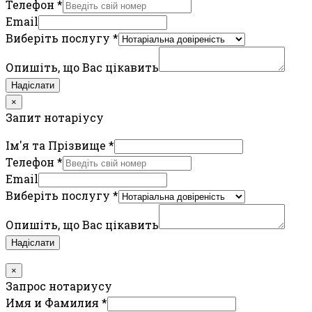
Телефон
*
Email
Виберіть послугу
*
Опишіть, що Вас цікавить
Надіслати
×
Запит нотаріусу
Ім'я та Прізвище
*
Телефон
*
Email
Виберіть послугу
*
Опишіть, що Вас цікавить
Надіслати
×
Запрос нотариусу
Имя и Фамилия
*