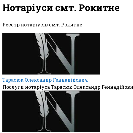
Нотаріуси смт. Рокитне
Реєстр нотаріусів смт. Рокитне
Тарасюк Олександр Геннадійович
Послуги нотаріуса Тарасюк Олександр Геннадійов