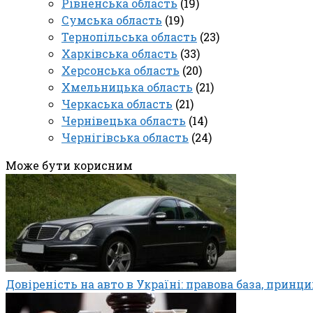
Рівненська область
(19)
Сумська область
(19)
Тернопільська область
(23)
Харківська область
(33)
Херсонська область
(20)
Хмельницька область
(21)
Черкаська область
(21)
Чернівецька область
(14)
Чернігівська область
(24)
Може бути корисним
Довіреність на авто в Україні: правова база, принци