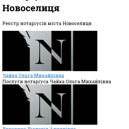
Новоселиця
Реєстр нотаріусів міста Новоселиця
Чайка Ольга Михайлівна
Послуги нотаріуса Чайка Ольга Михайлівна
Унгуряну Вікторія Алчипівна