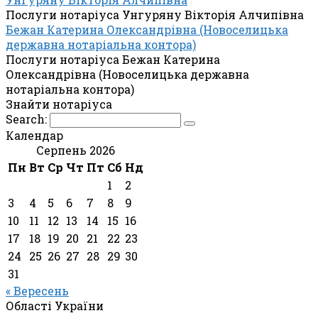
Послуги нотаріуса Унгуряну Вікторія Алчипівна
Бежан Катерина Олександрівна (Новоселицька
державна нотаріальна контора)
Послуги нотаріуса Бежан Катерина
Олександрівна (Новоселицька державна
нотаріальна контора)
Знайти нотаріуса
Search:
Календар
Серпень 2026
Пн
Вт
Ср
Чт
Пт
Сб
Нд
1
2
3
4
5
6
7
8
9
10
11
12
13
14
15
16
17
18
19
20
21
22
23
24
25
26
27
28
29
30
31
« Вересень
Області України