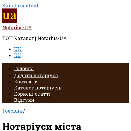
Skip to content
Notarius-UA
ТОП Каталог | Notarius-UA
UK
RU
Головна
Додати нотаріуса
Контакти
Каталог нотаріусів
Корисні статті
Відгуки
Головна
/
Нотаріуси міста