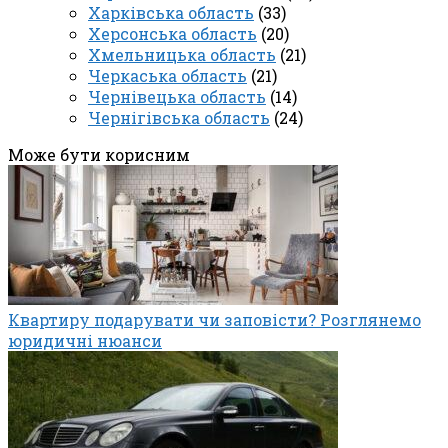
Харківська область
(33)
Херсонська область
(20)
Хмельницька область
(21)
Черкаська область
(21)
Чернівецька область
(14)
Чернігівська область
(24)
Може бути корисним
Квартиру подарувати чи заповісти? Розглянемо
юридичні нюанси