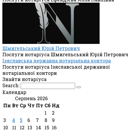
Шмигельський Юрій Петрович
Послуги нотаріуса Шмигельський Юрій Петрович
Ізяславська державна нотаріальна контора
Послуги нотаріуса Ізяславської державної
нотаріальної контори
Знайти нотаріуса
Search:
Календар
Серпень 2026
Пн
Вт
Ср
Чт
Пт
Сб
Нд
1
2
3
4
5
6
7
8
9
10
11
12
13
14
15
16