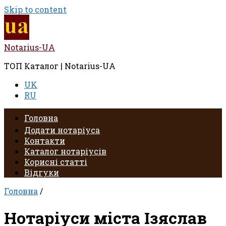
Skip to content
Notarius-UA
ТОП Каталог | Notarius-UA
UK
RU
Головна
Додати нотаріуса
Контакти
Каталог нотаріусів
Корисні статті
Відгуки
Головна
/
Нотаріуси міста Ізяслав