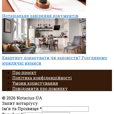
Нотаріальне завірення документів
Квартиру подарувати чи заповісти? Розглянемо
юридичні нюанси
Про проєкт
Політика конфіденційності
Умови користування
Повідомити про помилку
© 2026 Notarius-UA
Запит нотаріусу
Ім'я та Прізвище
*