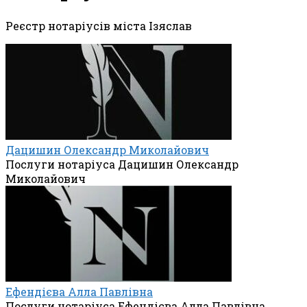
Реєстр нотаріусів міста Ізяслав
Дацишин Олександр Миколайович
Послуги нотаріуса Дацишин Олександр
Миколайович
Ефендієва Алла Павлівна
Послуги нотаріуса Ефендієва Алла Павлівна