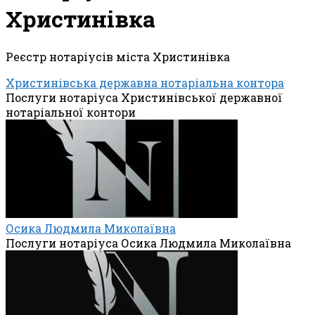
Христинівка
Реєстр нотаріусів міста Христинівка
Христинівська державна нотаріальна контора
Послуги нотаріуса Христинівської державної
нотаріальної контори
Осика Людмила Миколаївна
Послуги нотаріуса Осика Людмила Миколаївна