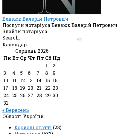
Бевзюк Валерій Петрович
Послуги нотаріуса Бевзюк Валерій Петрович
Знайти нотаріуса
Search:
Календар
Серпень 2026
Пн
Вт
Ср
Чт
Пт
Сб
Нд
1
2
3
4
5
6
7
8
9
10
11
12
13
14
15
16
17
18
19
20
21
22
23
24
25
26
27
28
29
30
31
« Вересень
Області України
Корисні статті
(28)
Нотаріуси
(682)