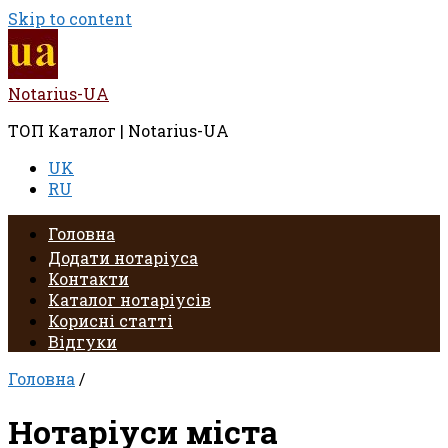
Skip to content
Notarius-UA
ТОП Каталог | Notarius-UA
UK
RU
Головна
Додати нотаріуса
Контакти
Каталог нотаріусів
Корисні статті
Відгуки
Головна
/
Нотаріуси міста