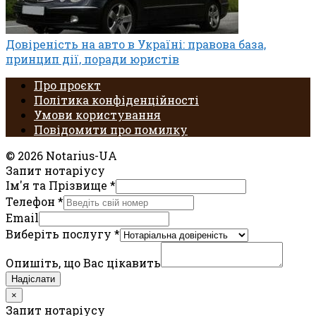
Довіреність на авто в Україні: правова база,
принцип дії, поради юристів
Про проєкт
Політика конфіденційності
Умови користування
Повідомити про помилку
© 2026 Notarius-UA
Запит нотаріусу
Ім'я та Прізвище
*
Телефон
*
Email
Виберіть послугу
*
Опишіть, що Вас цікавить
Надіслати
×
Запит нотаріусу