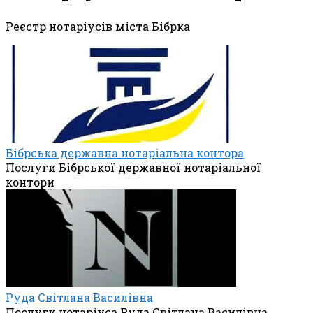
Реєстр нотаріусів міста Бібрка
Бібрська державна нотаріальна контора
Послуги Бібрської державної нотаріальної
контори
Руда Світлана Василівна
Послуги нотаріуса Руда Світлана Василівна