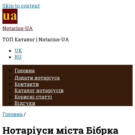
Skip to content
Notarius-UA
ТОП Каталог | Notarius-UA
UK
RU
Головна
Додати нотаріуса
Контакти
Каталог нотаріусів
Корисні статті
Відгуки
Головна
/
Нотаріуси міста Бібрка