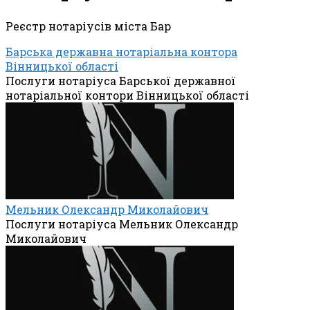
Реєстр нотаріусів міста Бар
Барська державна нотаріальна контора
Вінницької області
Послуги нотаріуса Барської державної
нотаріальної контори Вінницької області
Мельник Олександр Миколайович
Послуги нотаріуса Мельник Олександр
Миколайович