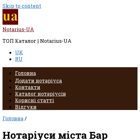
Skip to content
Notarius-UA
ТОП Каталог | Notarius-UA
UK
RU
Головна
Додати нотаріуса
Контакти
Каталог нотаріусів
Корисні статті
Відгуки
Головна
/
Нотаріуси міста Бар