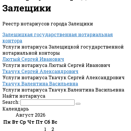
Залещики
Реестр нотариусов города Залещики
Залещицкая государственная нотариальная
контора
Услуги нотариуса Залещицкой государственной
нотариальной конторы
Лютый Сергей Иванович
Услуги нотариуса Лютый Сергей Иванович
Ткачук Сергей Александрович
Услуги нотариуса Ткачук Сергей Александрович
Ткачук Валентина Васильевна
Услуги нотариуса Ткачук Валентина Васильевна
Найти нотариуса
Search:
Календарь
Август 2026
Пн
Вт
Ср
Чт
Пт
Сб
Вс
1
2