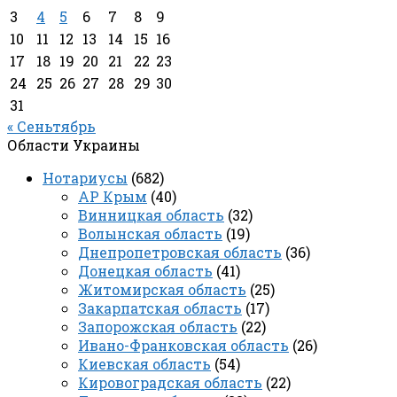
3
4
5
6
7
8
9
10
11
12
13
14
15
16
17
18
19
20
21
22
23
24
25
26
27
28
29
30
31
« Сеньтябрь
Области Украины
Нотариусы
(682)
АР Крым
(40)
Винницкая область
(32)
Волынская область
(19)
Днепропетровская область
(36)
Донецкая область
(41)
Житомирская область
(25)
Закарпатская область
(17)
Запорожская область
(22)
Ивано-Франковская область
(26)
Киевская область
(54)
Кировоградская область
(22)