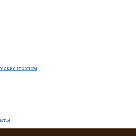
ческие нюансы
енты