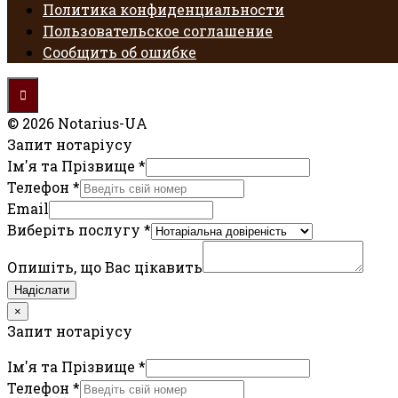
Политика конфиденциальности
Пользовательское соглашение
Сообщить об ошибке
© 2026 Notarius-UA
Запит нотаріусу
Ім'я та Прізвище
*
Телефон
*
Email
Виберіть послугу
*
Опишіть, що Вас цікавить
Надіслати
×
Запит нотаріусу
Ім'я та Прізвище
*
Телефон
*