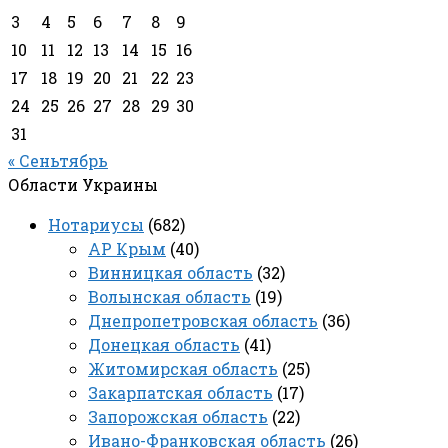
3
4
5
6
7
8
9
10
11
12
13
14
15
16
17
18
19
20
21
22
23
24
25
26
27
28
29
30
31
« Сеньтябрь
Области Украины
Нотариусы
(682)
АР Крым
(40)
Винницкая область
(32)
Волынская область
(19)
Днепропетровская область
(36)
Донецкая область
(41)
Житомирская область
(25)
Закарпатская область
(17)
Запорожская область
(22)
Ивано-Франковская область
(26)