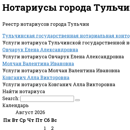
Нотариусы города Тульч
Реестр нотариусов города Тульчин
Тульчинская государственная нотариальная конто
Услуги нотариуса Тульчинской государственной 
Овчарук Елена Александровна
Услуги нотариуса Овчарук Елена Александровна
Молчан Валентина Ивановна
Услуги нотариуса Молчан Валентина Ивановна
Ковганич Алла Викторовна
Услуги нотариуса Ковганич Алла Викторовна
Найти нотариуса
Search:
Календарь
Август 2026
Пн
Вт
Ср
Чт
Пт
Сб
Вс
1
2