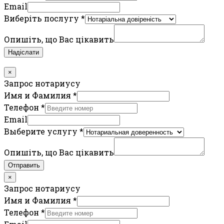
Email
Виберіть послугу
*
Опишіть, що Вас цікавить
Надіслати
×
Запрос нотариусу
Имя и Фамилия
*
Телефон
*
Email
Выберите услугу
*
Опишіть, що Вас цікавить
Отправить
×
Запрос нотариусу
Имя и Фамилия
*
Телефон
*