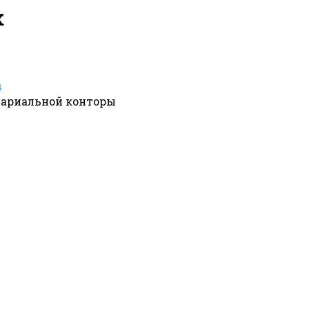
к
а
тариальной конторы