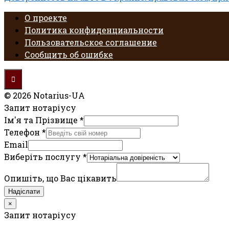
О проекте
Политика конфиденциальности
Пользовательское соглашение
Сообщить об ошибке
© 2026 Notarius-UA
Запит нотаріусу
Ім'я та Прізвище
*
Телефон
*
Email
Виберіть послугу
*
Опишіть, що Вас цікавить
Надіслати
×
Запит нотаріусу