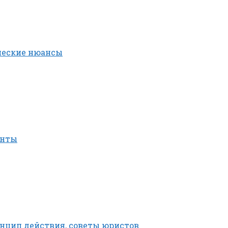
ческие нюансы
енты
ринцип действия, советы юристов