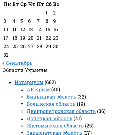
Пн
Вт
Ср
Чт
Пт
Сб
Вс
1
2
3
4
5
6
7
8
9
10
11
12
13
14
15
16
17
18
19
20
21
22
23
24
25
26
27
28
29
30
31
« Сеньтябрь
Области Украины
Нотариусы
(682)
АР Крым
(40)
Винницкая область
(32)
Волынская область
(19)
Днепропетровская область
(36)
Донецкая область
(41)
Житомирская область
(25)
Закарпатская область
(17)