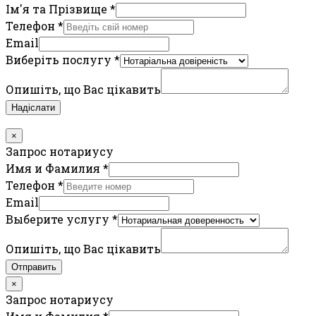
Ім'я та Прізвище
*
Телефон
*
Email
Виберіть послугу
*
Опишіть, що Вас цікавить
Надіслати
×
Запрос нотариусу
Имя и Фамилия
*
Телефон
*
Email
Выберите услугу
*
Опишіть, що Вас цікавить
Отправить
×
Запрос нотариусу