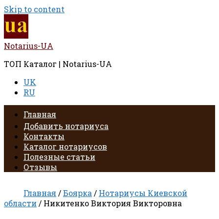
Skip to content
Notarius-UA
ТОП Каталог | Notarius-UA
UK
RU
Главная
Добавить нотариуса
Контакты
Каталог нотариусов
Полезные статьи
Отзывы
Главная
/
Боярка
/
Нотариусы Киевской
области
/ Никитенко Виктория Викторовна